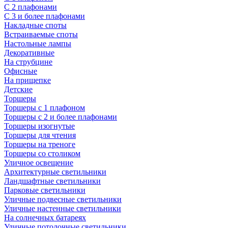
С 2 плафонами
С 3 и более плафонами
Накладные споты
Встраиваемые споты
Настольные лампы
Декоративные
На струбцине
Офисные
На прищепке
Детские
Торшеры
Торшеры с 1 плафоном
Торшеры с 2 и более плафонами
Торшеры изогнутые
Торшеры для чтения
Торшеры на треноге
Торшеры со столиком
Уличное освещение
Архитектурные светильники
Ландшафтные светильники
Парковые светильники
Уличные подвесные светильники
Уличные настенные светильники
На солнечных батареях
Уличные потолочные светильники