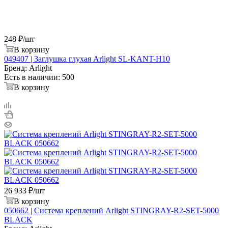
248
₽
/шт
В корзину
049407 | Заглушка глухая Arlight SL-KANT-H10
Бренд: Arlight
Есть в наличии: 500
В корзину
26 933
₽
/шт
В корзину
050662 | Система креплений Arlight STINGRAY-R2-SET-5000
BLACK