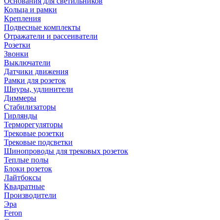
Основания для светильников
Кольца и рамки
Крепления
Подвесные комплекты
Отражатели и рассеиватели
Розетки
Звонки
Выключатели
Датчики движения
Рамки для розеток
Шнуры, удлинители
Диммеры
Стабилизаторы
Гирлянды
Терморегуляторы
Трековые розетки
Трековые подсветки
Шинопроводы для трековых розеток
Теплые полы
Блоки розеток
Лайтбоксы
Квадратные
Производители
Эра
Feron