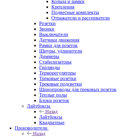
Кольца и рамки
Крепления
Подвесные комплекты
Отражатели и рассеиватели
Розетки
Звонки
Выключатели
Датчики движения
Рамки для розеток
Шнуры, удлинители
Диммеры
Стабилизаторы
Гирлянды
Терморегуляторы
Трековые розетки
Трековые подсветки
Шинопроводы для трековых розеток
Теплые полы
Блоки розеток
Лайтбоксы
Назад
Лайтбоксы
Квадратные
Производители
Назад