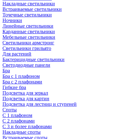
Накладные светильники
Встраиваемые светильники
Точечные светильники
Ночники
Линейные светильники
Карданные светильники
Мебельные светильники
Светильники армстронг
Светильники грильято
Для растений
Бактерицидные светильники
Светодиодные панели
Бра
Бра с 1 плафоном
Бра с 2 плафонами
Гибкие бра
Подсветка для зеркал
Подсветка для картин
Подсветка для лестниц и ступеней
Споты
С 1 плафоном
С 2 плафонами
С 3 и более плафонами
Накладные споты
Встраиваемые споты