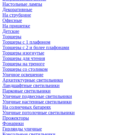
Настольные лампы
Декоративные
На струбцине
Офисные
На прищепке
Детские
Торшеры
Торшеры с 1 плафоном
Торшеры с 2 и более плафонами
Торшеры изогнутые
Торшеры для чтения
Торшеры на треноге
Торшеры со столиком
Уличное освещение
Архитектурные светильники
Ландшафтные светильники
Парковые светильники
Уличные подвесные светильники
Уличные настенные светильники
На солнечных батареях
Уличные потолочные светильники
Прожекторы
Фонарики
Гирлянды уличные
Консольные светильники