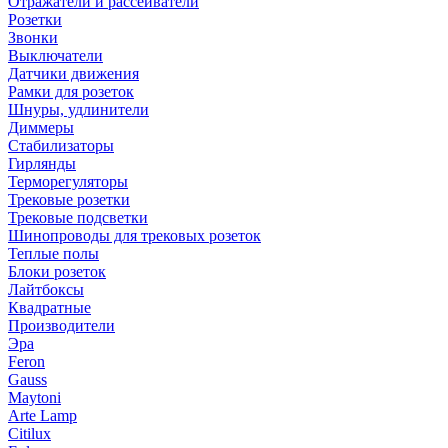
Отражатели и рассеиватели
Розетки
Звонки
Выключатели
Датчики движения
Рамки для розеток
Шнуры, удлинители
Диммеры
Стабилизаторы
Гирлянды
Терморегуляторы
Трековые розетки
Трековые подсветки
Шинопроводы для трековых розеток
Теплые полы
Блоки розеток
Лайтбоксы
Квадратные
Производители
Эра
Feron
Gauss
Maytoni
Arte Lamp
Citilux