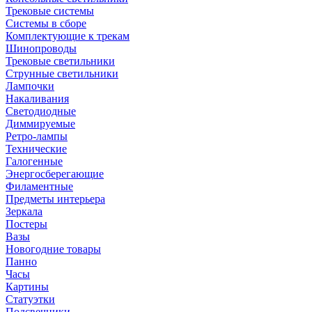
Трековые системы
Системы в сборе
Комплектующие к трекам
Шинопроводы
Трековые светильники
Струнные светильники
Лампочки
Накаливания
Светодиодные
Диммируемые
Ретро-лампы
Технические
Галогенные
Энергосберегающие
Филаментные
Предметы интерьера
Зеркала
Постеры
Вазы
Новогодние товары
Панно
Часы
Картины
Статуэтки
Подсвечники