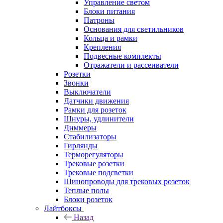
Управление светом
Блоки питания
Патроны
Основания для светильников
Кольца и рамки
Крепления
Подвесные комплекты
Отражатели и рассеиватели
Розетки
Звонки
Выключатели
Датчики движения
Рамки для розеток
Шнуры, удлинители
Диммеры
Стабилизаторы
Гирлянды
Терморегуляторы
Трековые розетки
Трековые подсветки
Шинопроводы для трековых розеток
Теплые полы
Блоки розеток
Лайтбоксы
Назад