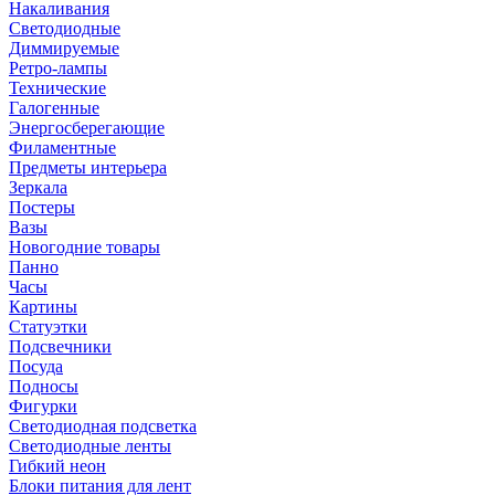
Накаливания
Светодиодные
Диммируемые
Ретро-лампы
Технические
Галогенные
Энергосберегающие
Филаментные
Предметы интерьера
Зеркала
Постеры
Вазы
Новогодние товары
Панно
Часы
Картины
Статуэтки
Подсвечники
Посуда
Подносы
Фигурки
Светодиодная подсветка
Светодиодные ленты
Гибкий неон
Блоки питания для лент