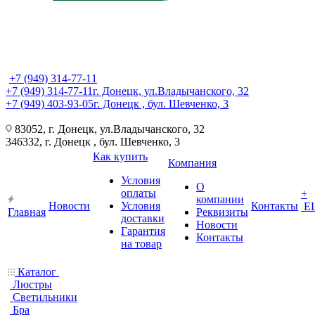
+7 (949) 314-77-11
+7 (949) 314-77-11
г. Донецк, ул.Владычанского, 32
+7 (949) 403-93-05
г. Донецк , бул. Шевченко, 3
83052, г. Донецк, ул.Владычанского, 32
346332, г. Донецк , бул. Шевченко, 3
Как купить
Компания
Условия
О
оплаты
+
компании
Новости
Условия
Контакты
Е
Главная
Реквизиты
доставки
Новости
Гарантия
Контакты
на товар
Каталог
Люстры
Светильники
Бра