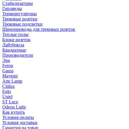
Стабилизаторы
Гирлянды
Терморегуляторы
Трековые розетки
Трековые подсветки
Шинопроводы для трековых розеток
Теплые полы
Блоки розеток
Лайтбоксы
Квадратные
Производители
Эра
Feron
Gauss
Maytoni
Arte Lamp
Citilux
Eglo
Uniel
ST Luce
Odeon Light
Как купить
Условия оплаты
Условия доставки
Гарантия на товар