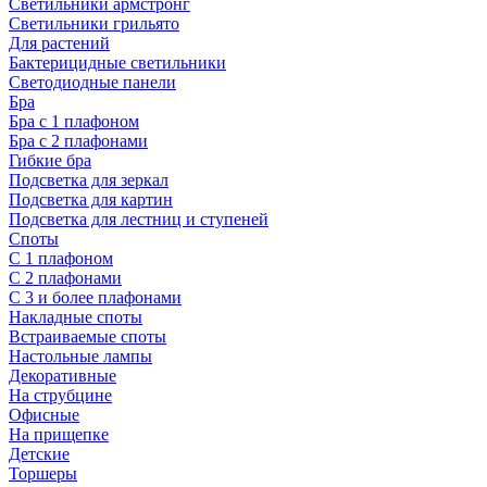
Светильники армстронг
Светильники грильято
Для растений
Бактерицидные светильники
Светодиодные панели
Бра
Бра с 1 плафоном
Бра с 2 плафонами
Гибкие бра
Подсветка для зеркал
Подсветка для картин
Подсветка для лестниц и ступеней
Споты
С 1 плафоном
С 2 плафонами
С 3 и более плафонами
Накладные споты
Встраиваемые споты
Настольные лампы
Декоративные
На струбцине
Офисные
На прищепке
Детские
Торшеры