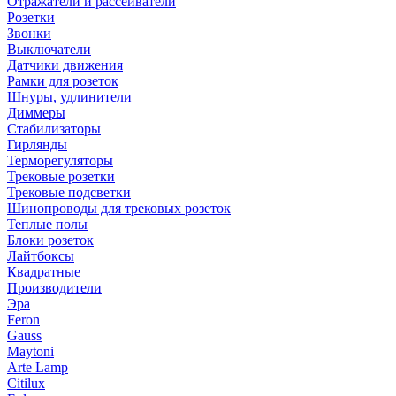
Отражатели и рассеиватели
Розетки
Звонки
Выключатели
Датчики движения
Рамки для розеток
Шнуры, удлинители
Диммеры
Стабилизаторы
Гирлянды
Терморегуляторы
Трековые розетки
Трековые подсветки
Шинопроводы для трековых розеток
Теплые полы
Блоки розеток
Лайтбоксы
Квадратные
Производители
Эра
Feron
Gauss
Maytoni
Arte Lamp
Citilux