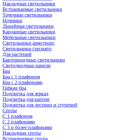
Накладные светильники
Встраиваемые светильники
Точечные светильники
Ночники
Линейные светильники
Карданные светильники
Мебельные светильники
Светильники армстронг
Светильники грильято
Для растений
Бактерицидные светильники
Светодиодные панели
Бра
Бра с 1 плафоном
Бра с 2 плафонами
Гибкие бра
Подсветка для зеркал
Подсветка для картин
Подсветка для лестниц и ступеней
Споты
С 1 плафоном
С 2 плафонами
С 3 и более плафонами
Накладные споты
Встраиваемые споты