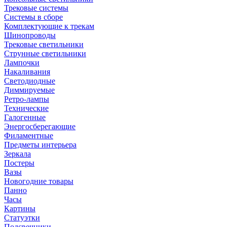
Трековые системы
Системы в сборе
Комплектующие к трекам
Шинопроводы
Трековые светильники
Струнные светильники
Лампочки
Накаливания
Светодиодные
Диммируемые
Ретро-лампы
Технические
Галогенные
Энергосберегающие
Филаментные
Предметы интерьера
Зеркала
Постеры
Вазы
Новогодние товары
Панно
Часы
Картины
Статуэтки
Подсвечники