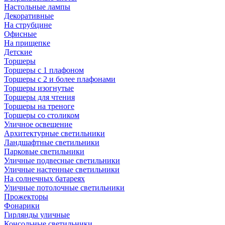
Настольные лампы
Декоративные
На струбцине
Офисные
На прищепке
Детские
Торшеры
Торшеры с 1 плафоном
Торшеры с 2 и более плафонами
Торшеры изогнутые
Торшеры для чтения
Торшеры на треноге
Торшеры со столиком
Уличное освещение
Архитектурные светильники
Ландшафтные светильники
Парковые светильники
Уличные подвесные светильники
Уличные настенные светильники
На солнечных батареях
Уличные потолочные светильники
Прожекторы
Фонарики
Гирлянды уличные
Консольные светильники