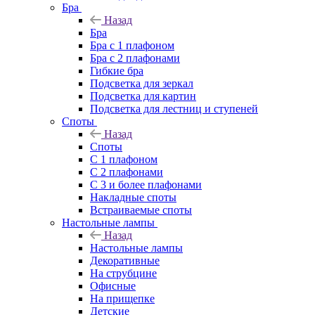
Бра
Назад
Бра
Бра с 1 плафоном
Бра с 2 плафонами
Гибкие бра
Подсветка для зеркал
Подсветка для картин
Подсветка для лестниц и ступеней
Споты
Назад
Споты
С 1 плафоном
С 2 плафонами
С 3 и более плафонами
Накладные споты
Встраиваемые споты
Настольные лампы
Назад
Настольные лампы
Декоративные
На струбцине
Офисные
На прищепке
Детские