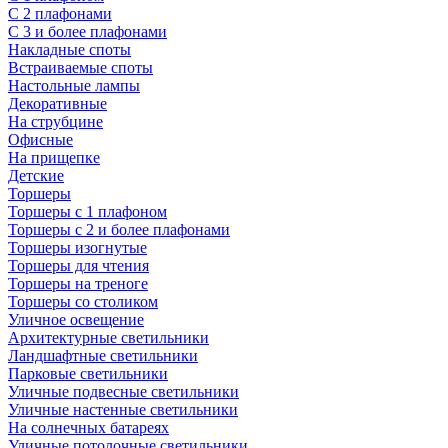
С 2 плафонами
С 3 и более плафонами
Накладные споты
Встраиваемые споты
Настольные лампы
Декоративные
На струбцине
Офисные
На прищепке
Детские
Торшеры
Торшеры с 1 плафоном
Торшеры с 2 и более плафонами
Торшеры изогнутые
Торшеры для чтения
Торшеры на треноге
Торшеры со столиком
Уличное освещение
Архитектурные светильники
Ландшафтные светильники
Парковые светильники
Уличные подвесные светильники
Уличные настенные светильники
На солнечных батареях
Уличные потолочные светильники