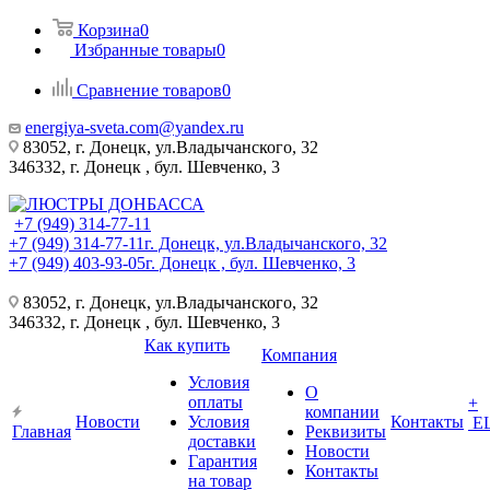
Корзина
0
Избранные товары
0
Сравнение товаров
0
energiya-sveta.com@yandex.ru
83052, г. Донецк, ул.Владычанского, 32
346332, г. Донецк , бул. Шевченко, 3
+7 (949) 314-77-11
+7 (949) 314-77-11
г. Донецк, ул.Владычанского, 32
+7 (949) 403-93-05
г. Донецк , бул. Шевченко, 3
83052, г. Донецк, ул.Владычанского, 32
346332, г. Донецк , бул. Шевченко, 3
Как купить
Компания
Условия
О
оплаты
+
компании
Новости
Условия
Контакты
Е
Главная
Реквизиты
доставки
Новости
Гарантия
Контакты
на товар