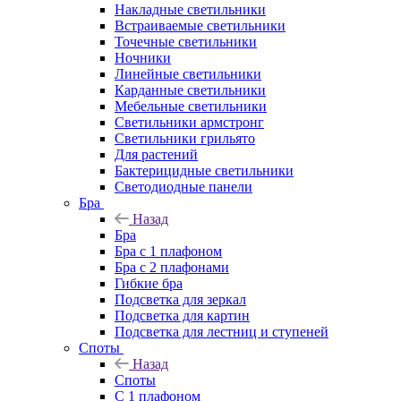
Накладные светильники
Встраиваемые светильники
Точечные светильники
Ночники
Линейные светильники
Карданные светильники
Мебельные светильники
Светильники армстронг
Светильники грильято
Для растений
Бактерицидные светильники
Светодиодные панели
Бра
Назад
Бра
Бра с 1 плафоном
Бра с 2 плафонами
Гибкие бра
Подсветка для зеркал
Подсветка для картин
Подсветка для лестниц и ступеней
Споты
Назад
Споты
С 1 плафоном