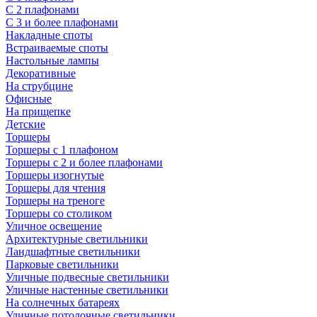
С 2 плафонами
С 3 и более плафонами
Накладные споты
Встраиваемые споты
Настольные лампы
Декоративные
На струбцине
Офисные
На прищепке
Детские
Торшеры
Торшеры с 1 плафоном
Торшеры с 2 и более плафонами
Торшеры изогнутые
Торшеры для чтения
Торшеры на треноге
Торшеры со столиком
Уличное освещение
Архитектурные светильники
Ландшафтные светильники
Парковые светильники
Уличные подвесные светильники
Уличные настенные светильники
На солнечных батареях
Уличные потолочные светильники