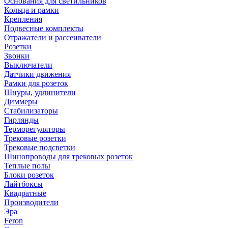
Основания для светильников
Кольца и рамки
Крепления
Подвесные комплекты
Отражатели и рассеиватели
Розетки
Звонки
Выключатели
Датчики движения
Рамки для розеток
Шнуры, удлинители
Диммеры
Стабилизаторы
Гирлянды
Терморегуляторы
Трековые розетки
Трековые подсветки
Шинопроводы для трековых розеток
Теплые полы
Блоки розеток
Лайтбоксы
Квадратные
Производители
Эра
Feron