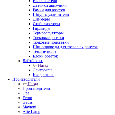
Выключатели
Датчики движения
Рамки для розеток
Шнуры, удлинители
Диммеры
Стабилизаторы
Гирлянды
Терморегуляторы
Трековые розетки
Трековые подсветки
Шинопроводы для трековых розеток
Теплые полы
Блоки розеток
Лайтбоксы
Назад
Лайтбоксы
Квадратные
Производители
Назад
Производители
Эра
Feron
Gauss
Maytoni
Arte Lamp