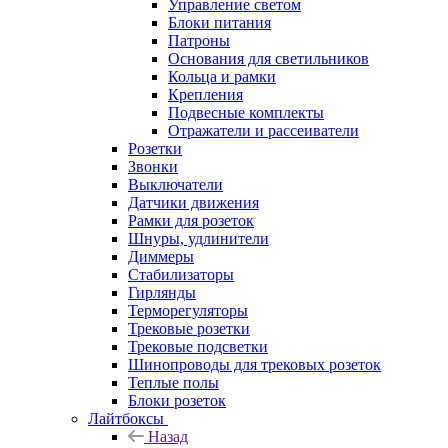
Управление светом
Блоки питания
Патроны
Основания для светильников
Кольца и рамки
Крепления
Подвесные комплекты
Отражатели и рассеиватели
Розетки
Звонки
Выключатели
Датчики движения
Рамки для розеток
Шнуры, удлинители
Диммеры
Стабилизаторы
Гирлянды
Терморегуляторы
Трековые розетки
Трековые подсветки
Шинопроводы для трековых розеток
Теплые полы
Блоки розеток
Лайтбоксы
Назад