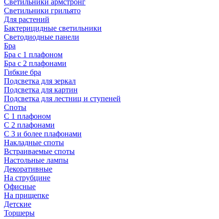
Светильники армстронг
Светильники грильято
Для растений
Бактерицидные светильники
Светодиодные панели
Бра
Бра с 1 плафоном
Бра с 2 плафонами
Гибкие бра
Подсветка для зеркал
Подсветка для картин
Подсветка для лестниц и ступеней
Споты
С 1 плафоном
С 2 плафонами
С 3 и более плафонами
Накладные споты
Встраиваемые споты
Настольные лампы
Декоративные
На струбцине
Офисные
На прищепке
Детские
Торшеры