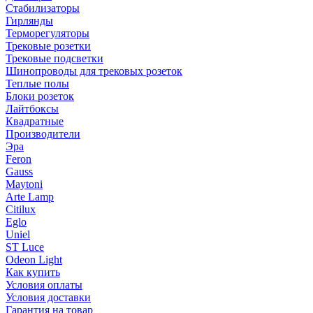
Стабилизаторы
Гирлянды
Терморегуляторы
Трековые розетки
Трековые подсветки
Шинопроводы для трековых розеток
Теплые полы
Блоки розеток
Лайтбоксы
Квадратные
Производители
Эра
Feron
Gauss
Maytoni
Arte Lamp
Citilux
Eglo
Uniel
ST Luce
Odeon Light
Как купить
Условия оплаты
Условия доставки
Гарантия на товар