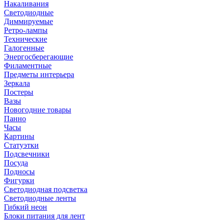
Накаливания
Светодиодные
Диммируемые
Ретро-лампы
Технические
Галогенные
Энергосберегающие
Филаментные
Предметы интерьера
Зеркала
Постеры
Вазы
Новогодние товары
Панно
Часы
Картины
Статуэтки
Подсвечники
Посуда
Подносы
Фигурки
Светодиодная подсветка
Светодиодные ленты
Гибкий неон
Блоки питания для лент