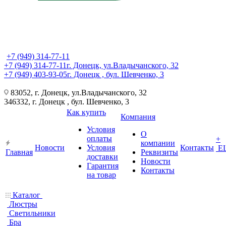
+7 (949) 314-77-11
+7 (949) 314-77-11
г. Донецк, ул.Владычанского, 32
+7 (949) 403-93-05
г. Донецк , бул. Шевченко, 3
83052, г. Донецк, ул.Владычанского, 32
346332, г. Донецк , бул. Шевченко, 3
Как купить
Компания
Условия
О
оплаты
+
компании
Новости
Условия
Контакты
Е
Главная
Реквизиты
доставки
Новости
Гарантия
Контакты
на товар
Каталог
Люстры
Светильники
Бра