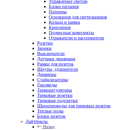
Управление светом
Блоки питания
Патроны
Основания для светильников
Кольца и рамки
Крепления
Подвесные комплекты
Отражатели и рассеиватели
Розетки
Звонки
Выключатели
Датчики движения
Рамки для розеток
Шнуры, удлинители
Диммеры
Стабилизаторы
Гирлянды
Терморегуляторы
Трековые розетки
Трековые подсветки
Шинопроводы для трековых розеток
Теплые полы
Блоки розеток
Лайтбоксы
Назад