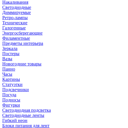
Накаливания
Светодиодные
Диммируемые
Ретро-лампы
Технические
Галогенные
Энергосберегающие
Филаментные
Предметы интерьера
Зеркала
Постеры
Вазы
Новогодние товары
Панно
Часы
Картины
Статуэтки
Подсвечники
Посуда
Подносы
Фигурки
Светодиодная подсветка
Светодиодные ленты
Гибкий неон
Блоки питания для лент