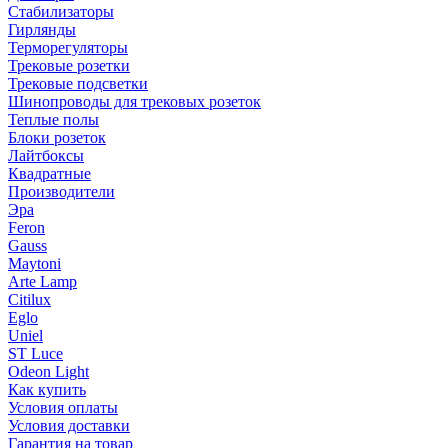
Стабилизаторы
Гирлянды
Терморегуляторы
Трековые розетки
Трековые подсветки
Шинопроводы для трековых розеток
Теплые полы
Блоки розеток
Лайтбоксы
Квадратные
Производители
Эра
Feron
Gauss
Maytoni
Arte Lamp
Citilux
Eglo
Uniel
ST Luce
Odeon Light
Как купить
Условия оплаты
Условия доставки
Гарантия на товар