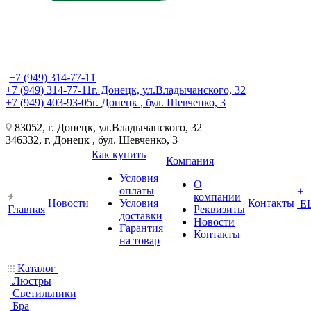
+7 (949) 314-77-11
+7 (949) 314-77-11
г. Донецк, ул.Владычанского, 32
+7 (949) 403-93-05
г. Донецк , бул. Шевченко, 3
83052, г. Донецк, ул.Владычанского, 32
346332, г. Донецк , бул. Шевченко, 3
Как купить
Компания
Условия
О
оплаты
+
компании
Новости
Условия
Контакты
Е
Главная
Реквизиты
доставки
Новости
Гарантия
Контакты
на товар
Каталог
Люстры
Светильники
Бра