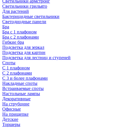
Светильники армстронг
Светильники грильято
Для растений
Бактерицидные светильники
Светодиодные панели
Бра
Бра с 1 плафоном
Бра с 2 плафонами
Гибкие бра
Подсветка для зеркал
Подсветка для картин
Подсветка для лестниц и ступеней
Споты
С 1 плафоном
С 2 плафонами
С 3 и более плафонами
Накладные споты
Встраиваемые споты
Настольные лампы
Декоративные
На струбцине
Офисные
На прищепке
Детские
Торшеры