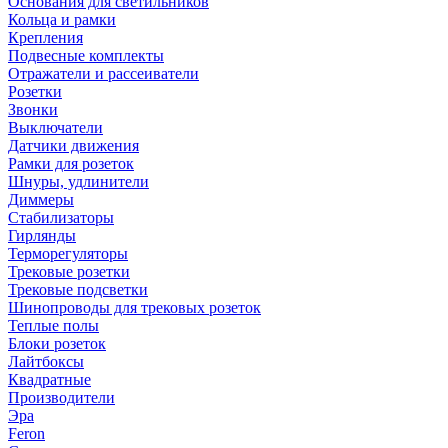
Основания для светильников
Кольца и рамки
Крепления
Подвесные комплекты
Отражатели и рассеиватели
Розетки
Звонки
Выключатели
Датчики движения
Рамки для розеток
Шнуры, удлинители
Диммеры
Стабилизаторы
Гирлянды
Терморегуляторы
Трековые розетки
Трековые подсветки
Шинопроводы для трековых розеток
Теплые полы
Блоки розеток
Лайтбоксы
Квадратные
Производители
Эра
Feron