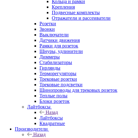
Кольца и рамки
Крепления
Подвесные комплекты
Отражатели и рассеиватели
Розетки
Звонки
Выключатели
Датчики движения
Рамки для розеток
Шнуры, удлинители
Диммеры
Стабилизаторы
Гирлянды
Терморегуляторы
Трековые розетки
Трековые подсветки
Шинопроводы для трековых розеток
Теплые полы
Блоки розеток
Лайтбоксы
Назад
Лайтбоксы
Квадратные
Производители
Назад