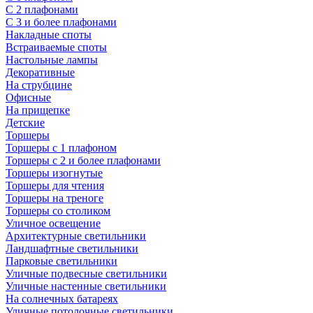
С 2 плафонами
С 3 и более плафонами
Накладные споты
Встраиваемые споты
Настольные лампы
Декоративные
На струбцине
Офисные
На прищепке
Детские
Торшеры
Торшеры с 1 плафоном
Торшеры с 2 и более плафонами
Торшеры изогнутые
Торшеры для чтения
Торшеры на треноге
Торшеры со столиком
Уличное освещение
Архитектурные светильники
Ландшафтные светильники
Парковые светильники
Уличные подвесные светильники
Уличные настенные светильники
На солнечных батареях
Уличные потолочные светильники