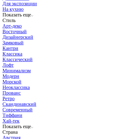
Для экспозиции
На кухню
Показать еще
Стиль
Арт-деко
Восточный
Дизайнерский
Замковый
Кантри
Классика
Классический
Лофт
Минимализм
Модерн
Морской
Неоклассика
Прованс
Ретро
Скандинавский
Современный
Тиффани
Хай-тек
Показать еще
Страна
Австрия