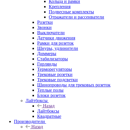
Кольца и рамки
Крепления
Подвесные комплекты
Отражатели и рассеиватели
Розетки
Звонки
Выключатели
Датчики движения
Рамки для розеток
Шнуры, удлинители
Диммеры
Стабилизаторы
Гирлянды
Терморегуляторы
Трековые розетки
Трековые подсветки
Шинопроводы для трековых розеток
Теплые полы
Блоки розеток
Лайтбоксы
Назад
Лайтбоксы
Квадратные
Производители
Назад