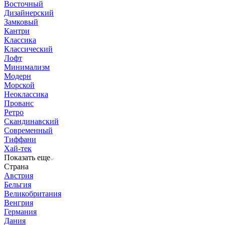
Восточный
Дизайнерский
Замковый
Кантри
Классика
Классический
Лофт
Минимализм
Модерн
Морской
Неоклассика
Прованс
Ретро
Скандинавский
Современный
Тиффани
Хай-тек
Показать еще
Страна
Австрия
Бельгия
Великобритания
Венгрия
Германия
Дания