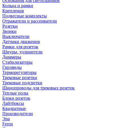
Основания для светильников
Кольца и рамки
Крепления
Подвесные комплекты
Отражатели и рассеиватели
Розетки
Звонки
Выключатели
Датчики движения
Рамки для розеток
Шнуры, удлинители
Диммеры
Стабилизаторы
Гирлянды
Терморегуляторы
Трековые розетки
Трековые подсветки
Шинопроводы для трековых розеток
Теплые полы
Блоки розеток
Лайтбоксы
Квадратные
Производители
Эра
Feron