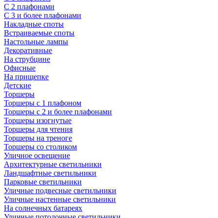
С 2 плафонами
С 3 и более плафонами
Накладные споты
Встраиваемые споты
Настольные лампы
Декоративные
На струбцине
Офисные
На прищепке
Детские
Торшеры
Торшеры с 1 плафоном
Торшеры с 2 и более плафонами
Торшеры изогнутые
Торшеры для чтения
Торшеры на треноге
Торшеры со столиком
Уличное освещение
Архитектурные светильники
Ландшафтные светильники
Парковые светильники
Уличные подвесные светильники
Уличные настенные светильники
На солнечных батареях
Уличные потолочные светильники