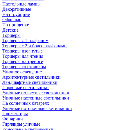
Настольные лампы
Декоративные
На струбцине
Офисные
На прищепке
Детские
Торшеры
Торшеры с 1 плафоном
Торшеры с 2 и более плафонами
Торшеры изогнутые
Торшеры для чтения
Торшеры на треноге
Торшеры со столиком
Уличное освещение
Архитектурные светильники
Ландшафтные светильники
Парковые светильники
Уличные подвесные светильники
Уличные настенные светильники
На солнечных батареях
Уличные потолочные светильники
Прожекторы
Фонарики
Гирлянды уличные
Консольные светильники