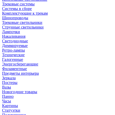
Трековые системы
Системы в сборе
Комплектующие к трекам
Шинопроводы
Трековые светильники
Струнные светильники
Лампочки
Накаливания
Светодиодные
Диммируемые
Ретро-лампы
Технические
Галогенные
Энергосберегающие
Филаментные
Предметы интерьера
Зеркала
Постеры
Вазы
Новогодние товары
Панно
Часы
Картины
Статуэтки
Подсвечники