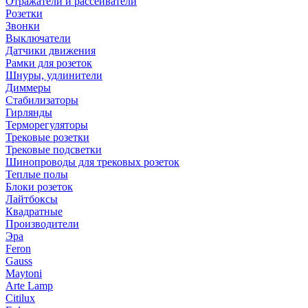
Отражатели и рассеиватели
Розетки
Звонки
Выключатели
Датчики движения
Рамки для розеток
Шнуры, удлинители
Диммеры
Стабилизаторы
Гирлянды
Терморегуляторы
Трековые розетки
Трековые подсветки
Шинопроводы для трековых розеток
Теплые полы
Блоки розеток
Лайтбоксы
Квадратные
Производители
Эра
Feron
Gauss
Maytoni
Arte Lamp
Citilux