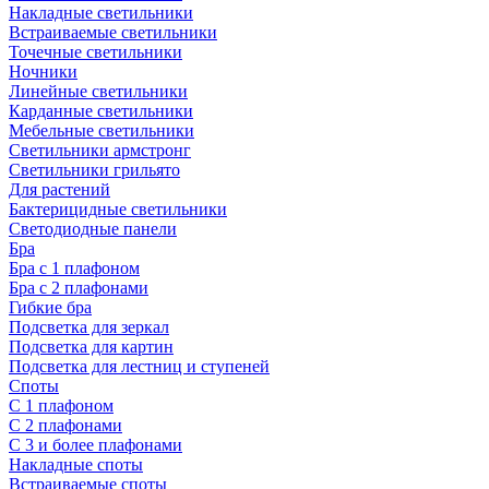
Накладные светильники
Встраиваемые светильники
Точечные светильники
Ночники
Линейные светильники
Карданные светильники
Мебельные светильники
Светильники армстронг
Светильники грильято
Для растений
Бактерицидные светильники
Светодиодные панели
Бра
Бра с 1 плафоном
Бра с 2 плафонами
Гибкие бра
Подсветка для зеркал
Подсветка для картин
Подсветка для лестниц и ступеней
Споты
С 1 плафоном
С 2 плафонами
С 3 и более плафонами
Накладные споты
Встраиваемые споты