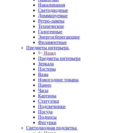
Накаливания
Светодиодные
Диммируемые
Ретро-лампы
Технические
Галогенные
Энергосберегающие
Филаментные
Предметы интерьера
Назад
Предметы интерьера
Зеркала
Постеры
Вазы
Новогодние товары
Панно
Часы
Картины
Статуэтки
Подсвечники
Посуда
Подносы
Фигурки
Светодиодная подсветка