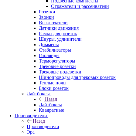
Подвесные комплекты
Отражатели и рассеиватели
Розетки
Звонки
Выключатели
Датчики движения
Рамки для розеток
Шнуры, удлинители
Диммеры
Стабилизаторы
Гирлянды
Терморегуляторы
Трековые розетки
Трековые подсветки
Шинопроводы для трековых розеток
Теплые полы
Блоки розеток
Лайтбоксы
Назад
Лайтбоксы
Квадратные
Производители
Назад
Производители
Эра