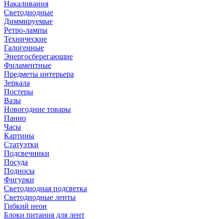
Накаливания
Светодиодные
Диммируемые
Ретро-лампы
Технические
Галогенные
Энергосберегающие
Филаментные
Предметы интерьера
Зеркала
Постеры
Вазы
Новогодние товары
Панно
Часы
Картины
Статуэтки
Подсвечники
Посуда
Подносы
Фигурки
Светодиодная подсветка
Светодиодные ленты
Гибкий неон
Блоки питания для лент