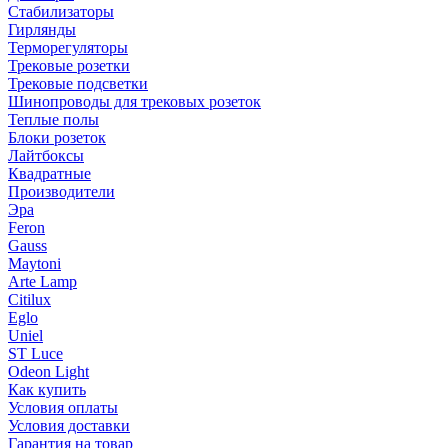
Стабилизаторы
Гирлянды
Терморегуляторы
Трековые розетки
Трековые подсветки
Шинопроводы для трековых розеток
Теплые полы
Блоки розеток
Лайтбоксы
Квадратные
Производители
Эра
Feron
Gauss
Maytoni
Arte Lamp
Citilux
Eglo
Uniel
ST Luce
Odeon Light
Как купить
Условия оплаты
Условия доставки
Гарантия на товар