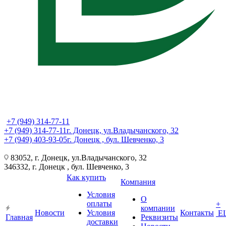
+7 (949) 314-77-11
+7 (949) 314-77-11
г. Донецк, ул.Владычанского, 32
+7 (949) 403-93-05
г. Донецк , бул. Шевченко, 3
83052, г. Донецк, ул.Владычанского, 32
346332, г. Донецк , бул. Шевченко, 3
Как купить
Компания
Условия
О
оплаты
+
компании
Новости
Условия
Контакты
Е
Главная
Реквизиты
доставки