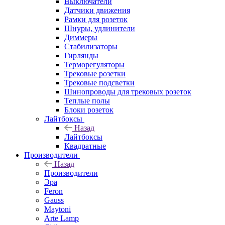
Выключатели
Датчики движения
Рамки для розеток
Шнуры, удлинители
Диммеры
Стабилизаторы
Гирлянды
Терморегуляторы
Трековые розетки
Трековые подсветки
Шинопроводы для трековых розеток
Теплые полы
Блоки розеток
Лайтбоксы
Назад
Лайтбоксы
Квадратные
Производители
Назад
Производители
Эра
Feron
Gauss
Maytoni
Arte Lamp