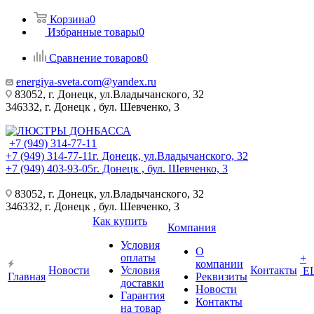
Корзина
0
Избранные товары
0
Сравнение товаров
0
energiya-sveta.com@yandex.ru
83052, г. Донецк, ул.Владычанского, 32
346332, г. Донецк , бул. Шевченко, 3
+7 (949) 314-77-11
+7 (949) 314-77-11
г. Донецк, ул.Владычанского, 32
+7 (949) 403-93-05
г. Донецк , бул. Шевченко, 3
83052, г. Донецк, ул.Владычанского, 32
346332, г. Донецк , бул. Шевченко, 3
Как купить
Компания
Условия
О
оплаты
+
компании
Новости
Условия
Контакты
Е
Главная
Реквизиты
доставки
Новости
Гарантия
Контакты
на товар