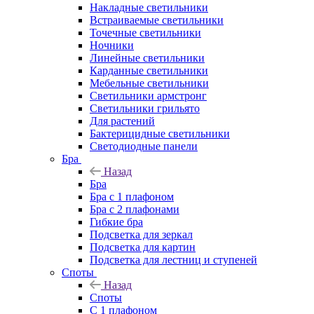
Накладные светильники
Встраиваемые светильники
Точечные светильники
Ночники
Линейные светильники
Карданные светильники
Мебельные светильники
Светильники армстронг
Светильники грильято
Для растений
Бактерицидные светильники
Светодиодные панели
Бра
Назад
Бра
Бра с 1 плафоном
Бра с 2 плафонами
Гибкие бра
Подсветка для зеркал
Подсветка для картин
Подсветка для лестниц и ступеней
Споты
Назад
Споты
С 1 плафоном