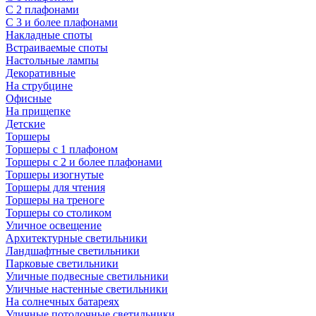
С 2 плафонами
С 3 и более плафонами
Накладные споты
Встраиваемые споты
Настольные лампы
Декоративные
На струбцине
Офисные
На прищепке
Детские
Торшеры
Торшеры с 1 плафоном
Торшеры с 2 и более плафонами
Торшеры изогнутые
Торшеры для чтения
Торшеры на треноге
Торшеры со столиком
Уличное освещение
Архитектурные светильники
Ландшафтные светильники
Парковые светильники
Уличные подвесные светильники
Уличные настенные светильники
На солнечных батареях
Уличные потолочные светильники