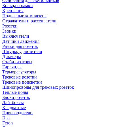
Основания для светильников
Кольца и рамки
Крепления
Подвесные комплекты
Отражатели и рассеиватели
Розетки
Звонки
Выключатели
Датчики движения
Рамки для розеток
Шнуры, удлинители
Диммеры
Стабилизаторы
Гирлянды
Терморегуляторы
Трековые розетки
Трековые подсветки
Шинопроводы для трековых розеток
Теплые полы
Блоки розеток
Лайтбоксы
Квадратные
Производители
Эра
Feron