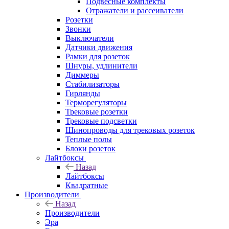
Подвесные комплекты
Отражатели и рассеиватели
Розетки
Звонки
Выключатели
Датчики движения
Рамки для розеток
Шнуры, удлинители
Диммеры
Стабилизаторы
Гирлянды
Терморегуляторы
Трековые розетки
Трековые подсветки
Шинопроводы для трековых розеток
Теплые полы
Блоки розеток
Лайтбоксы
Назад
Лайтбоксы
Квадратные
Производители
Назад
Производители
Эра