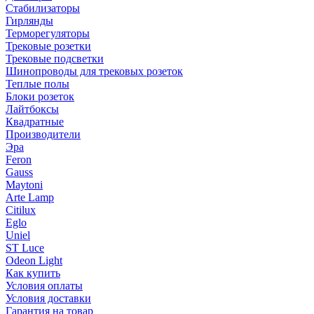
Стабилизаторы
Гирлянды
Терморегуляторы
Трековые розетки
Трековые подсветки
Шинопроводы для трековых розеток
Теплые полы
Блоки розеток
Лайтбоксы
Квадратные
Производители
Эра
Feron
Gauss
Maytoni
Arte Lamp
Citilux
Eglo
Uniel
ST Luce
Odeon Light
Как купить
Условия оплаты
Условия доставки
Гарантия на товар