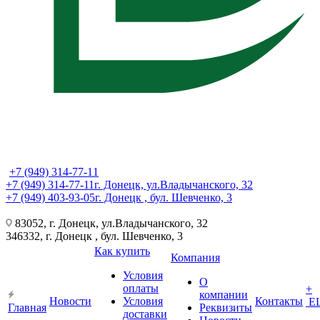
+7 (949) 314-77-11
+7 (949) 314-77-11
г. Донецк, ул.Владычанского, 32
+7 (949) 403-93-05
г. Донецк , бул. Шевченко, 3
83052, г. Донецк, ул.Владычанского, 32
346332, г. Донецк , бул. Шевченко, 3
Как купить
Компания
Условия
О
оплаты
+
компании
Новости
Условия
Контакты
Е
Главная
Реквизиты
доставки