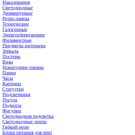
Накаливания
Светодиодные
Диммируемые
Ретро-лампы
Технические
Галогенные
Энергосберегающие
Филаментные
Предметы интерьера
Зеркала
Постеры
Вазы
Новогодние товары
Панно
Часы
Картины
Статуэтки
Подсвечники
Посуда
Подносы
Фигурки
Светодиодная подсветка
Светодиодные ленты
Гибкий неон
Блоки питания для лент