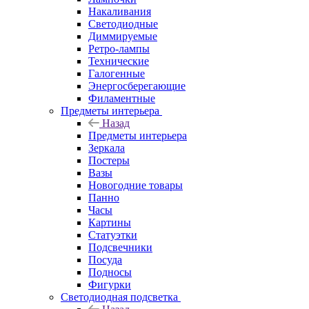
Накаливания
Светодиодные
Диммируемые
Ретро-лампы
Технические
Галогенные
Энергосберегающие
Филаментные
Предметы интерьера
Назад
Предметы интерьера
Зеркала
Постеры
Вазы
Новогодние товары
Панно
Часы
Картины
Статуэтки
Подсвечники
Посуда
Подносы
Фигурки
Светодиодная подсветка