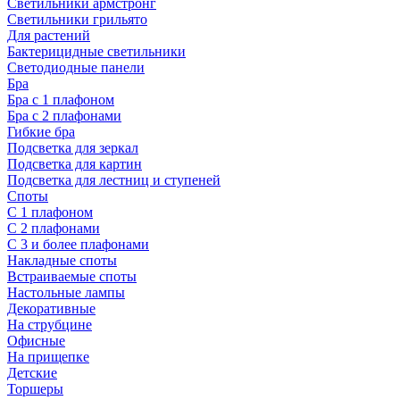
Светильники армстронг
Светильники грильято
Для растений
Бактерицидные светильники
Светодиодные панели
Бра
Бра с 1 плафоном
Бра с 2 плафонами
Гибкие бра
Подсветка для зеркал
Подсветка для картин
Подсветка для лестниц и ступеней
Споты
С 1 плафоном
С 2 плафонами
С 3 и более плафонами
Накладные споты
Встраиваемые споты
Настольные лампы
Декоративные
На струбцине
Офисные
На прищепке
Детские
Торшеры