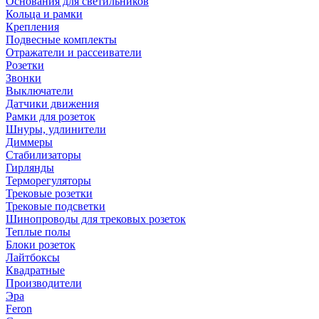
Основания для светильников
Кольца и рамки
Крепления
Подвесные комплекты
Отражатели и рассеиватели
Розетки
Звонки
Выключатели
Датчики движения
Рамки для розеток
Шнуры, удлинители
Диммеры
Стабилизаторы
Гирлянды
Терморегуляторы
Трековые розетки
Трековые подсветки
Шинопроводы для трековых розеток
Теплые полы
Блоки розеток
Лайтбоксы
Квадратные
Производители
Эра
Feron