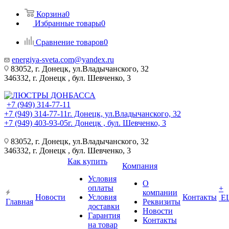
Корзина
0
Избранные товары
0
Сравнение товаров
0
energiya-sveta.com@yandex.ru
83052, г. Донецк, ул.Владычанского, 32
346332, г. Донецк , бул. Шевченко, 3
+7 (949) 314-77-11
+7 (949) 314-77-11
г. Донецк, ул.Владычанского, 32
+7 (949) 403-93-05
г. Донецк , бул. Шевченко, 3
83052, г. Донецк, ул.Владычанского, 32
346332, г. Донецк , бул. Шевченко, 3
Как купить
Компания
Условия
О
оплаты
+
компании
Новости
Условия
Контакты
Е
Главная
Реквизиты
доставки
Новости
Гарантия
Контакты
на товар