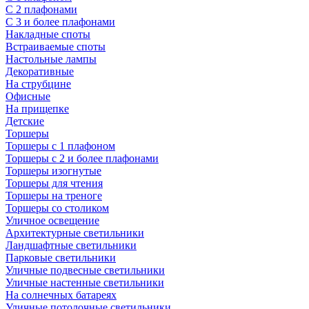
С 2 плафонами
С 3 и более плафонами
Накладные споты
Встраиваемые споты
Настольные лампы
Декоративные
На струбцине
Офисные
На прищепке
Детские
Торшеры
Торшеры с 1 плафоном
Торшеры с 2 и более плафонами
Торшеры изогнутые
Торшеры для чтения
Торшеры на треноге
Торшеры со столиком
Уличное освещение
Архитектурные светильники
Ландшафтные светильники
Парковые светильники
Уличные подвесные светильники
Уличные настенные светильники
На солнечных батареях
Уличные потолочные светильники