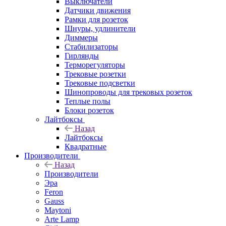
Выключатели
Датчики движения
Рамки для розеток
Шнуры, удлинители
Диммеры
Стабилизаторы
Гирлянды
Терморегуляторы
Трековые розетки
Трековые подсветки
Шинопроводы для трековых розеток
Теплые полы
Блоки розеток
Лайтбоксы
Назад
Лайтбоксы
Квадратные
Производители
Назад
Производители
Эра
Feron
Gauss
Maytoni
Arte Lamp