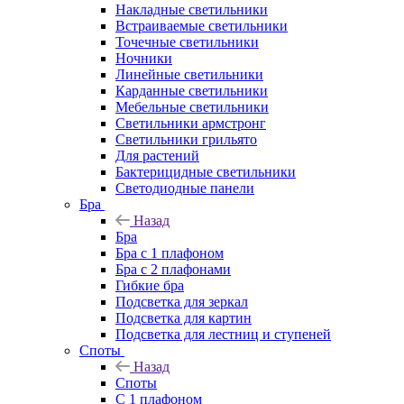
Накладные светильники
Встраиваемые светильники
Точечные светильники
Ночники
Линейные светильники
Карданные светильники
Мебельные светильники
Светильники армстронг
Светильники грильято
Для растений
Бактерицидные светильники
Светодиодные панели
Бра
Назад
Бра
Бра с 1 плафоном
Бра с 2 плафонами
Гибкие бра
Подсветка для зеркал
Подсветка для картин
Подсветка для лестниц и ступеней
Споты
Назад
Споты
С 1 плафоном