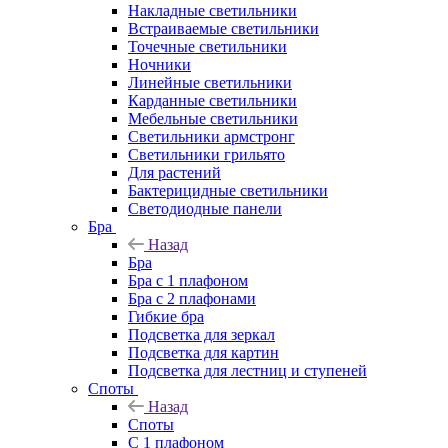
Накладные светильники
Встраиваемые светильники
Точечные светильники
Ночники
Линейные светильники
Карданные светильники
Мебельные светильники
Светильники армстронг
Светильники грильято
Для растений
Бактерицидные светильники
Светодиодные панели
Бра
Назад
Бра
Бра с 1 плафоном
Бра с 2 плафонами
Гибкие бра
Подсветка для зеркал
Подсветка для картин
Подсветка для лестниц и ступеней
Споты
Назад
Споты
С 1 плафоном