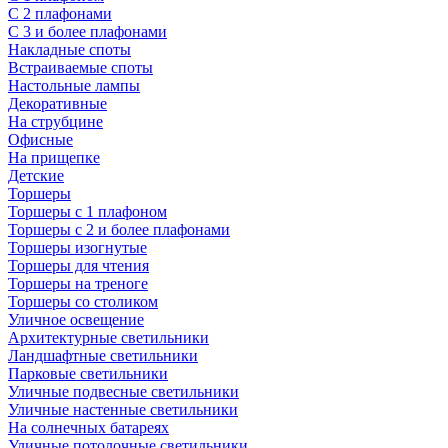
С 2 плафонами
С 3 и более плафонами
Накладные споты
Встраиваемые споты
Настольные лампы
Декоративные
На струбцине
Офисные
На прищепке
Детские
Торшеры
Торшеры с 1 плафоном
Торшеры с 2 и более плафонами
Торшеры изогнутые
Торшеры для чтения
Торшеры на треноге
Торшеры со столиком
Уличное освещение
Архитектурные светильники
Ландшафтные светильники
Парковые светильники
Уличные подвесные светильники
Уличные настенные светильники
На солнечных батареях
Уличные потолочные светильники