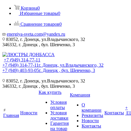
Корзина
0
Избранные товары
0
Сравнение товаров
0
energiya-sveta.com@yandex.ru
83052, г. Донецк, ул.Владычанского, 32
346332, г. Донецк , бул. Шевченко, 3
+7 (949) 314-77-11
+7 (949) 314-77-11
г. Донецк, ул.Владычанского, 32
+7 (949) 403-93-05
г. Донецк , бул. Шевченко, 3
83052, г. Донецк, ул.Владычанского, 32
346332, г. Донецк , бул. Шевченко, 3
Как купить
Компания
Условия
О
оплаты
+
компании
Новости
Условия
Контакты
Е
Главная
Реквизиты
доставки
Новости
Гарантия
Контакты
на товар