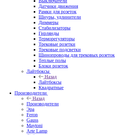
Выключатели
Датчики движения
Рамки для розеток
Шнуры, удлинители
Диммеры
Стабилизаторы
Гирлянды
Терморегуляторы
Трековые розетки
Трековые подсветки
Шинопроводы для трековых розеток
Теплые полы
Блоки розеток
Лайтбоксы
Назад
Лайтбоксы
Квадратные
Производители
Назад
Производители
Эра
Feron
Gauss
Maytoni
Arte Lamp