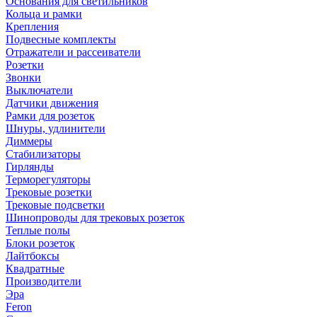
Основания для светильников
Кольца и рамки
Крепления
Подвесные комплекты
Отражатели и рассеиватели
Розетки
Звонки
Выключатели
Датчики движения
Рамки для розеток
Шнуры, удлинители
Диммеры
Стабилизаторы
Гирлянды
Терморегуляторы
Трековые розетки
Трековые подсветки
Шинопроводы для трековых розеток
Теплые полы
Блоки розеток
Лайтбоксы
Квадратные
Производители
Эра
Feron