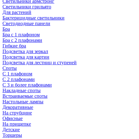
Светильники армстронг
Светильники грильято
Для растений
Бактерицидные светильники
Светодиодные панели
Бра
Бра с 1 плафоном
Бра с 2 плафонами
Гибкие бра
Подсветка для зеркал
Подсветка для картин
Подсветка для лестниц и ступеней
Споты
С 1 плафоном
С 2 плафонами
С 3 и более плафонами
Накладные споты
Встраиваемые споты
Настольные лампы
Декоративные
На струбцине
Офисные
На прищепке
Детские
Торшеры