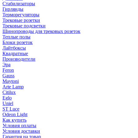
Стабилизаторы
Гирлянды
Терморегуляторы
Трековые розетки
Трековые подсветки
Шинопроводы для трековых розеток
Теплые полы
Блоки розеток
Лайтбоксы
Квадратные
Производители
Эра
Feron
Gauss
Maytoni
Arte Lamp
Citilux
Eglo
Uniel
ST Luce
Odeon Light
Как купить
Условия оплаты
Условия доставки
Гарантия на товар