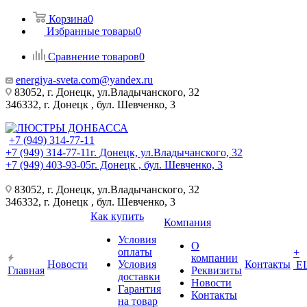
Корзина
0
Избранные товары
0
Сравнение товаров
0
energiya-sveta.com@yandex.ru
83052, г. Донецк, ул.Владычанского, 32
346332, г. Донецк , бул. Шевченко, 3
+7 (949) 314-77-11
+7 (949) 314-77-11
г. Донецк, ул.Владычанского, 32
+7 (949) 403-93-05
г. Донецк , бул. Шевченко, 3
83052, г. Донецк, ул.Владычанского, 32
346332, г. Донецк , бул. Шевченко, 3
Как купить
Компания
Условия
О
оплаты
+
компании
Новости
Условия
Контакты
Е
Главная
Реквизиты
доставки
Новости
Гарантия
Контакты
на товар