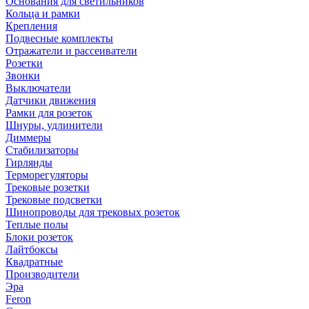
Основания для светильников
Кольца и рамки
Крепления
Подвесные комплекты
Отражатели и рассеиватели
Розетки
Звонки
Выключатели
Датчики движения
Рамки для розеток
Шнуры, удлинители
Диммеры
Стабилизаторы
Гирлянды
Терморегуляторы
Трековые розетки
Трековые подсветки
Шинопроводы для трековых розеток
Теплые полы
Блоки розеток
Лайтбоксы
Квадратные
Производители
Эра
Feron