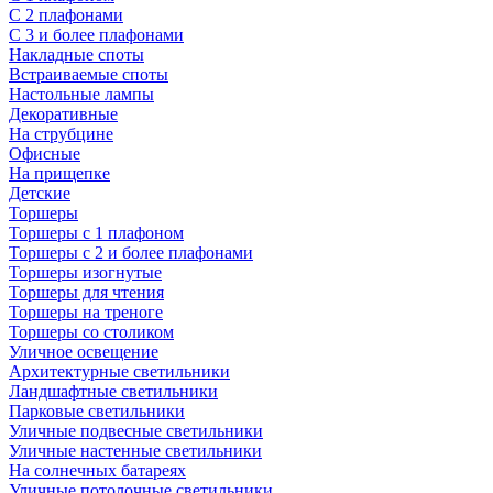
С 2 плафонами
С 3 и более плафонами
Накладные споты
Встраиваемые споты
Настольные лампы
Декоративные
На струбцине
Офисные
На прищепке
Детские
Торшеры
Торшеры с 1 плафоном
Торшеры с 2 и более плафонами
Торшеры изогнутые
Торшеры для чтения
Торшеры на треноге
Торшеры со столиком
Уличное освещение
Архитектурные светильники
Ландшафтные светильники
Парковые светильники
Уличные подвесные светильники
Уличные настенные светильники
На солнечных батареях
Уличные потолочные светильники