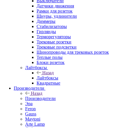
Выключатели
Датчики движения
Рамки для розеток
Шнуры, удлинители
Диммеры
Стабилизаторы
Гирлянды
Терморегуляторы
Трековые розетки
Трековые подсветки
Шинопроводы для трековых розеток
Теплые полы
Блоки розеток
Лайтбоксы
Назад
Лайтбоксы
Квадратные
Производители
Назад
Производители
Эра
Feron
Gauss
Maytoni
Arte Lamp