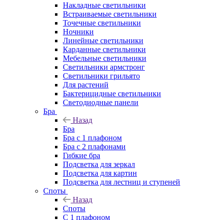
Накладные светильники
Встраиваемые светильники
Точечные светильники
Ночники
Линейные светильники
Карданные светильники
Мебельные светильники
Светильники армстронг
Светильники грильято
Для растений
Бактерицидные светильники
Светодиодные панели
Бра
Назад
Бра
Бра с 1 плафоном
Бра с 2 плафонами
Гибкие бра
Подсветка для зеркал
Подсветка для картин
Подсветка для лестниц и ступеней
Споты
Назад
Споты
С 1 плафоном