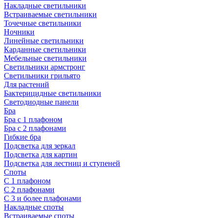
Накладные светильники
Встраиваемые светильники
Точечные светильники
Ночники
Линейные светильники
Карданные светильники
Мебельные светильники
Светильники армстронг
Светильники грильято
Для растений
Бактерицидные светильники
Светодиодные панели
Бра
Бра с 1 плафоном
Бра с 2 плафонами
Гибкие бра
Подсветка для зеркал
Подсветка для картин
Подсветка для лестниц и ступеней
Споты
С 1 плафоном
С 2 плафонами
С 3 и более плафонами
Накладные споты
Встраиваемые споты