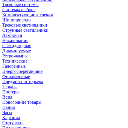
Трековые системы
Системы в сборе
Комплектующие к трекам
Шинопроводы
Трековые светильники
Струнные светильники
Лампочки
Накаливания
Светодиодные
Диммируемые
Ретро-лампы
Технические
Галогенные
Энергосберегающие
Филаментные
Предметы интерьера
Зеркала
Постеры
Вазы
Новогодние товары
Панно
Часы
Картины
Статуэтки
Подсвечники