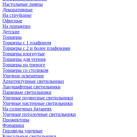
Настольные лампы
Декоративные
На струбцине
Офисные
На прищепке
Детские
Торшеры
Торшеры с 1 плафоном
Торшеры с 2 и более плафонами
Торшеры изогнутые
Торшеры для чтения
Торшеры на треноге
Торшеры со столиком
Уличное освещение
Архитектурные светильники
Ландшафтные светильники
Парковые светильники
Уличные подвесные светильники
Уличные настенные светильники
На солнечных батареях
Уличные потолочные светильники
Прожекторы
Фонарики
Гирлянды уличные
Консольные светильники