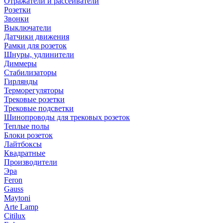
Отражатели и рассеиватели
Розетки
Звонки
Выключатели
Датчики движения
Рамки для розеток
Шнуры, удлинители
Диммеры
Стабилизаторы
Гирлянды
Терморегуляторы
Трековые розетки
Трековые подсветки
Шинопроводы для трековых розеток
Теплые полы
Блоки розеток
Лайтбоксы
Квадратные
Производители
Эра
Feron
Gauss
Maytoni
Arte Lamp
Citilux