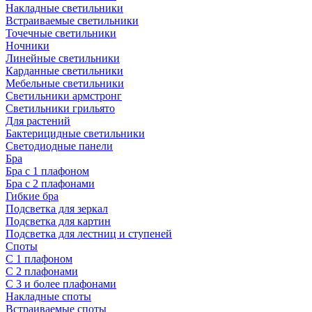
Накладные светильники
Встраиваемые светильники
Точечные светильники
Ночники
Линейные светильники
Карданные светильники
Мебельные светильники
Светильники армстронг
Светильники грильято
Для растений
Бактерицидные светильники
Светодиодные панели
Бра
Бра с 1 плафоном
Бра с 2 плафонами
Гибкие бра
Подсветка для зеркал
Подсветка для картин
Подсветка для лестниц и ступеней
Споты
С 1 плафоном
С 2 плафонами
С 3 и более плафонами
Накладные споты
Встраиваемые споты