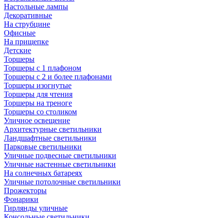
Настольные лампы
Декоративные
На струбцине
Офисные
На прищепке
Детские
Торшеры
Торшеры с 1 плафоном
Торшеры с 2 и более плафонами
Торшеры изогнутые
Торшеры для чтения
Торшеры на треноге
Торшеры со столиком
Уличное освещение
Архитектурные светильники
Ландшафтные светильники
Парковые светильники
Уличные подвесные светильники
Уличные настенные светильники
На солнечных батареях
Уличные потолочные светильники
Прожекторы
Фонарики
Гирлянды уличные
Консольные светильники