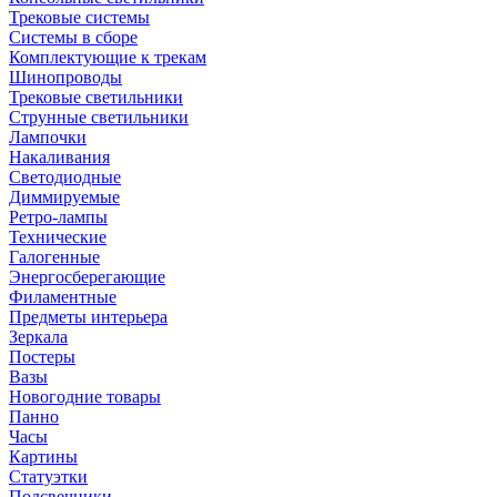
Трековые системы
Системы в сборе
Комплектующие к трекам
Шинопроводы
Трековые светильники
Струнные светильники
Лампочки
Накаливания
Светодиодные
Диммируемые
Ретро-лампы
Технические
Галогенные
Энергосберегающие
Филаментные
Предметы интерьера
Зеркала
Постеры
Вазы
Новогодние товары
Панно
Часы
Картины
Статуэтки
Подсвечники