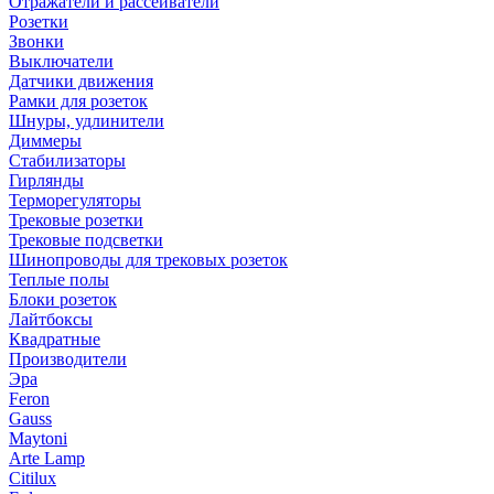
Отражатели и рассеиватели
Розетки
Звонки
Выключатели
Датчики движения
Рамки для розеток
Шнуры, удлинители
Диммеры
Стабилизаторы
Гирлянды
Терморегуляторы
Трековые розетки
Трековые подсветки
Шинопроводы для трековых розеток
Теплые полы
Блоки розеток
Лайтбоксы
Квадратные
Производители
Эра
Feron
Gauss
Maytoni
Arte Lamp
Citilux