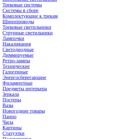
Трековые системы
Системы в сборе
Комплектующие к трекам
Шинопроводы
Трековые светильники
Струнные светильники
Лампочки
Накаливания
Светодиодные
Диммируемые
Ретро-лампы
Технические
Галогенные
Энергосберегающие
Филаментные
Предметы интерьера
Зеркала
Постеры
Вазы
Новогодние товары
Панно
Часы
Картины
Статуэтки
Подсвечники