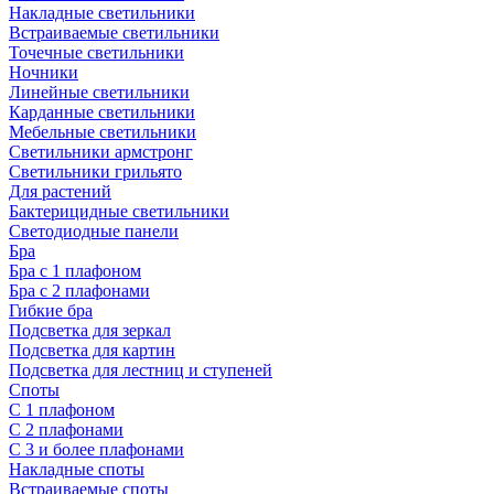
Накладные светильники
Встраиваемые светильники
Точечные светильники
Ночники
Линейные светильники
Карданные светильники
Мебельные светильники
Светильники армстронг
Светильники грильято
Для растений
Бактерицидные светильники
Светодиодные панели
Бра
Бра с 1 плафоном
Бра с 2 плафонами
Гибкие бра
Подсветка для зеркал
Подсветка для картин
Подсветка для лестниц и ступеней
Споты
С 1 плафоном
С 2 плафонами
С 3 и более плафонами
Накладные споты
Встраиваемые споты