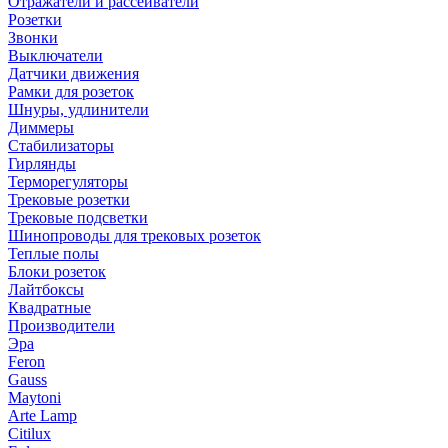
Отражатели и рассеиватели
Розетки
Звонки
Выключатели
Датчики движения
Рамки для розеток
Шнуры, удлинители
Диммеры
Стабилизаторы
Гирлянды
Терморегуляторы
Трековые розетки
Трековые подсветки
Шинопроводы для трековых розеток
Теплые полы
Блоки розеток
Лайтбоксы
Квадратные
Производители
Эра
Feron
Gauss
Maytoni
Arte Lamp
Citilux