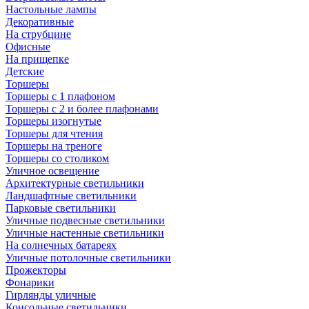
Настольные лампы
Декоративные
На струбцине
Офисные
На прищепке
Детские
Торшеры
Торшеры с 1 плафоном
Торшеры с 2 и более плафонами
Торшеры изогнутые
Торшеры для чтения
Торшеры на треноге
Торшеры со столиком
Уличное освещение
Архитектурные светильники
Ландшафтные светильники
Парковые светильники
Уличные подвесные светильники
Уличные настенные светильники
На солнечных батареях
Уличные потолочные светильники
Прожекторы
Фонарики
Гирлянды уличные
Консольные светильники