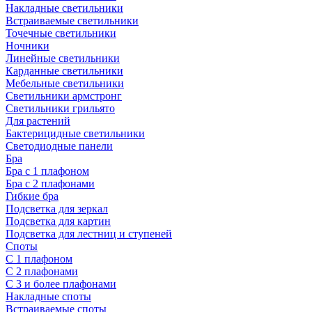
Накладные светильники
Встраиваемые светильники
Точечные светильники
Ночники
Линейные светильники
Карданные светильники
Мебельные светильники
Светильники армстронг
Светильники грильято
Для растений
Бактерицидные светильники
Светодиодные панели
Бра
Бра с 1 плафоном
Бра с 2 плафонами
Гибкие бра
Подсветка для зеркал
Подсветка для картин
Подсветка для лестниц и ступеней
Споты
С 1 плафоном
С 2 плафонами
С 3 и более плафонами
Накладные споты
Встраиваемые споты