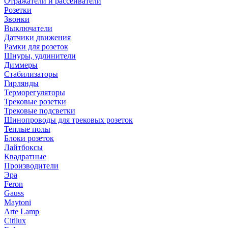
Отражатели и рассеиватели
Розетки
Звонки
Выключатели
Датчики движения
Рамки для розеток
Шнуры, удлинители
Диммеры
Стабилизаторы
Гирлянды
Терморегуляторы
Трековые розетки
Трековые подсветки
Шинопроводы для трековых розеток
Теплые полы
Блоки розеток
Лайтбоксы
Квадратные
Производители
Эра
Feron
Gauss
Maytoni
Arte Lamp
Citilux