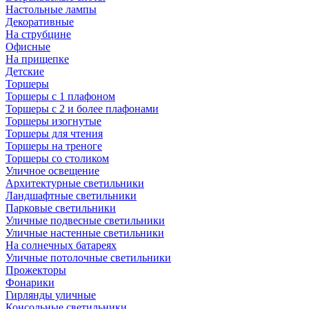
Настольные лампы
Декоративные
На струбцине
Офисные
На прищепке
Детские
Торшеры
Торшеры с 1 плафоном
Торшеры с 2 и более плафонами
Торшеры изогнутые
Торшеры для чтения
Торшеры на треноге
Торшеры со столиком
Уличное освещение
Архитектурные светильники
Ландшафтные светильники
Парковые светильники
Уличные подвесные светильники
Уличные настенные светильники
На солнечных батареях
Уличные потолочные светильники
Прожекторы
Фонарики
Гирлянды уличные
Консольные светильники