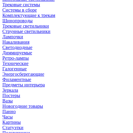
Трековые системы
Системы в сборе
Комплектующие к трекам
Шинопроводы
Трековые светильники
Струнные светильники
Лампочки
Накаливания
Светодиодные
Диммируемые
Ретро-лампы
Технические
Галогенные
Энергосберегающие
Филаментные
Предметы интерьера
Зеркала
Постеры
Вазы
Новогодние товары
Панно
Часы
Картины
Статуэтки
Подсвечники