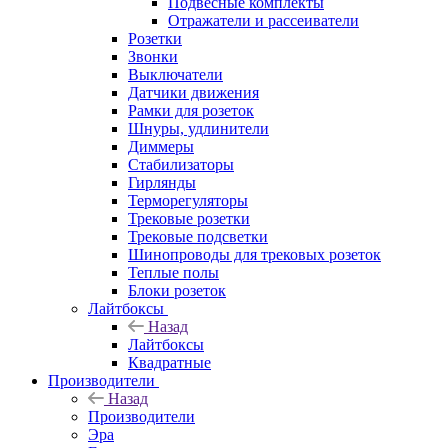
Подвесные комплекты
Отражатели и рассеиватели
Розетки
Звонки
Выключатели
Датчики движения
Рамки для розеток
Шнуры, удлинители
Диммеры
Стабилизаторы
Гирлянды
Терморегуляторы
Трековые розетки
Трековые подсветки
Шинопроводы для трековых розеток
Теплые полы
Блоки розеток
Лайтбоксы
Назад
Лайтбоксы
Квадратные
Производители
Назад
Производители
Эра