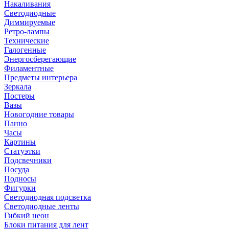
Накаливания
Светодиодные
Диммируемые
Ретро-лампы
Технические
Галогенные
Энергосберегающие
Филаментные
Предметы интерьера
Зеркала
Постеры
Вазы
Новогодние товары
Панно
Часы
Картины
Статуэтки
Подсвечники
Посуда
Подносы
Фигурки
Светодиодная подсветка
Светодиодные ленты
Гибкий неон
Блоки питания для лент