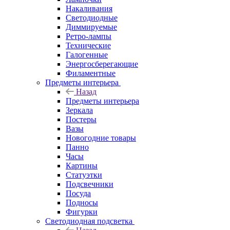
Накаливания
Светодиодные
Диммируемые
Ретро-лампы
Технические
Галогенные
Энергосберегающие
Филаментные
Предметы интерьера
Назад
Предметы интерьера
Зеркала
Постеры
Вазы
Новогодние товары
Панно
Часы
Картины
Статуэтки
Подсвечники
Посуда
Подносы
Фигурки
Светодиодная подсветка