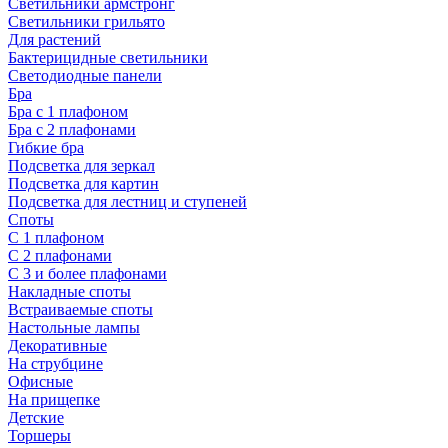
Светильники армстронг
Светильники грильято
Для растений
Бактерицидные светильники
Светодиодные панели
Бра
Бра с 1 плафоном
Бра с 2 плафонами
Гибкие бра
Подсветка для зеркал
Подсветка для картин
Подсветка для лестниц и ступеней
Споты
С 1 плафоном
С 2 плафонами
С 3 и более плафонами
Накладные споты
Встраиваемые споты
Настольные лампы
Декоративные
На струбцине
Офисные
На прищепке
Детские
Торшеры