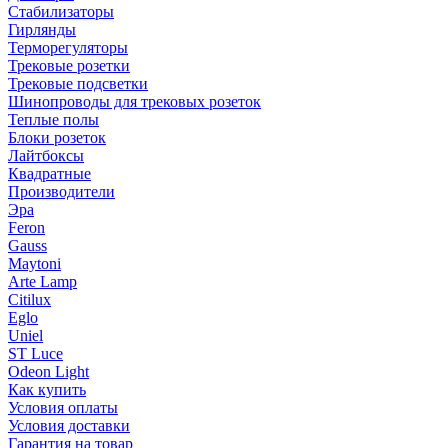
Стабилизаторы
Гирлянды
Терморегуляторы
Трековые розетки
Трековые подсветки
Шинопроводы для трековых розеток
Теплые полы
Блоки розеток
Лайтбоксы
Квадратные
Производители
Эра
Feron
Gauss
Maytoni
Arte Lamp
Citilux
Eglo
Uniel
ST Luce
Odeon Light
Как купить
Условия оплаты
Условия доставки
Гарантия на товар