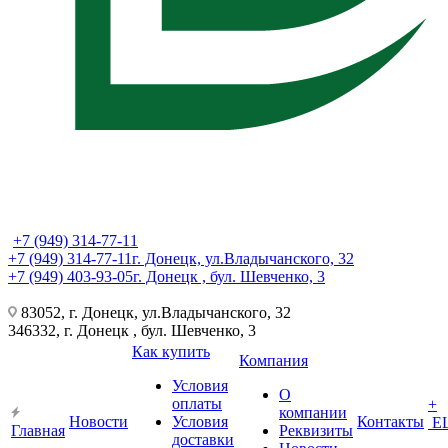
+7 (949) 314-77-11
+7 (949) 314-77-11
г. Донецк, ул.Владычанского, 32
+7 (949) 403-93-05
г. Донецк , бул. Шевченко, 3
83052, г. Донецк, ул.Владычанского, 32
346332, г. Донецк , бул. Шевченко, 3
Как купить
Компания
Условия
О
оплаты
+
компании
Новости
Условия
Контакты
Е
Главная
Реквизиты
доставки