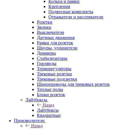
Кольца и рамки
Крепления
Подвесные комплекты
Отражатели и рассеиватели
Розетки
Звонки
Выключатели
Датчики движения
Рамки для розеток
Шнуры, удлинители
Диммеры
Стабилизаторы
Гирлянды
Терморегуляторы
Трековые розетки
Трековые подсветки
Шинопроводы для трековых розеток
Теплые полы
Блоки розеток
Лайтбоксы
Назад
Лайтбоксы
Квадратные
Производители
Назад