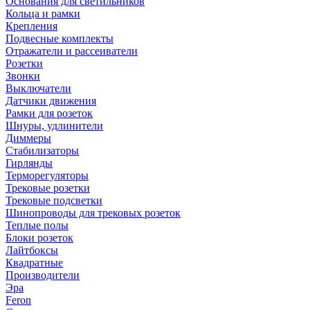
Основания для светильников
Кольца и рамки
Крепления
Подвесные комплекты
Отражатели и рассеиватели
Розетки
Звонки
Выключатели
Датчики движения
Рамки для розеток
Шнуры, удлинители
Диммеры
Стабилизаторы
Гирлянды
Терморегуляторы
Трековые розетки
Трековые подсветки
Шинопроводы для трековых розеток
Теплые полы
Блоки розеток
Лайтбоксы
Квадратные
Производители
Эра
Feron