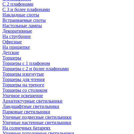
С 2 плафонами
С 3 и более плафонами
Накладные споты
Встраиваемые споты
Настольные лампы
Декоративные
На струбцине
Офисные
На прищепке
Детские
Торшеры
Торшеры с 1 плафоном
Торшеры с 2 и более плафонами
Торшеры изогнутые
Торшеры для чтения
Торшеры на треноге
Торшеры со столиком
Уличное освещение
Архитектурные светильники
Ландшафтные светильники
Парковые светильники
Уличные подвесные светильники
Уличные настенные светильники
На солнечных батареях
Уличные потолочные светильники