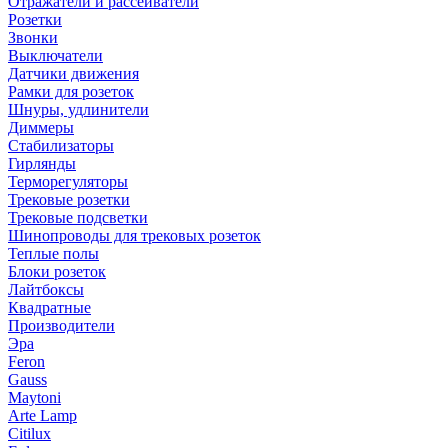
Отражатели и рассеиватели
Розетки
Звонки
Выключатели
Датчики движения
Рамки для розеток
Шнуры, удлинители
Диммеры
Стабилизаторы
Гирлянды
Терморегуляторы
Трековые розетки
Трековые подсветки
Шинопроводы для трековых розеток
Теплые полы
Блоки розеток
Лайтбоксы
Квадратные
Производители
Эра
Feron
Gauss
Maytoni
Arte Lamp
Citilux