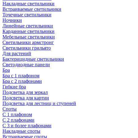
Накладные светильники
Встраиваемые светильники
Точечные светильники
Ночники
Линейные светильники
Карданные светильники
Мебельные светильники
Светильники армстронг
Светильники грильято
Для растений
Бактерицидные светильники
Светодиодные панели
Бра
Бра с 1 плафоном
Бра с 2 плафонами
Гибкие бра
Подсветка для зеркал
Подсветка для картин
Подсветка для лестниц и ступеней
Споты
С 1 плафоном
С 2 плафонами
С 3 и более плафонами
Накладные споты
Встраиваемые споты