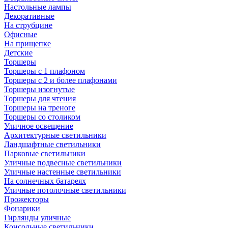
Настольные лампы
Декоративные
На струбцине
Офисные
На прищепке
Детские
Торшеры
Торшеры с 1 плафоном
Торшеры с 2 и более плафонами
Торшеры изогнутые
Торшеры для чтения
Торшеры на треноге
Торшеры со столиком
Уличное освещение
Архитектурные светильники
Ландшафтные светильники
Парковые светильники
Уличные подвесные светильники
Уличные настенные светильники
На солнечных батареях
Уличные потолочные светильники
Прожекторы
Фонарики
Гирлянды уличные
Консольные светильники