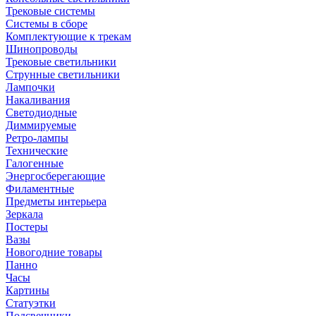
Трековые системы
Системы в сборе
Комплектующие к трекам
Шинопроводы
Трековые светильники
Струнные светильники
Лампочки
Накаливания
Светодиодные
Диммируемые
Ретро-лампы
Технические
Галогенные
Энергосберегающие
Филаментные
Предметы интерьера
Зеркала
Постеры
Вазы
Новогодние товары
Панно
Часы
Картины
Статуэтки
Подсвечники