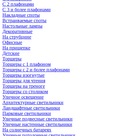
С 2 плафонами
С 3 и более плафонами
Накладные споты
Встраиваемые споты
Настольные лампы
Декоративные
На струбцине
Офисные
На прищепке
Детские
Торшеры
Торшеры с 1 плафоном
Торшеры с 2 и более плафонами
Торшеры изогнутые
Торшеры для чтения
Торшеры на треноге
Торшеры со столиком
Уличное освещение
Архитектурные светильники
Ландшафтные светильники
Парковые светильники
Уличные подвесные светильники
Уличные настенные светильники
На солнечных батареях
Уличные потолочные светильники