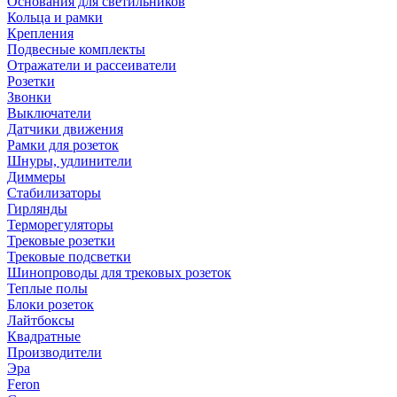
Основания для светильников
Кольца и рамки
Крепления
Подвесные комплекты
Отражатели и рассеиватели
Розетки
Звонки
Выключатели
Датчики движения
Рамки для розеток
Шнуры, удлинители
Диммеры
Стабилизаторы
Гирлянды
Терморегуляторы
Трековые розетки
Трековые подсветки
Шинопроводы для трековых розеток
Теплые полы
Блоки розеток
Лайтбоксы
Квадратные
Производители
Эра
Feron