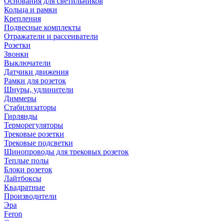
Основания для светильников
Кольца и рамки
Крепления
Подвесные комплекты
Отражатели и рассеиватели
Розетки
Звонки
Выключатели
Датчики движения
Рамки для розеток
Шнуры, удлинители
Диммеры
Стабилизаторы
Гирлянды
Терморегуляторы
Трековые розетки
Трековые подсветки
Шинопроводы для трековых розеток
Теплые полы
Блоки розеток
Лайтбоксы
Квадратные
Производители
Эра
Feron