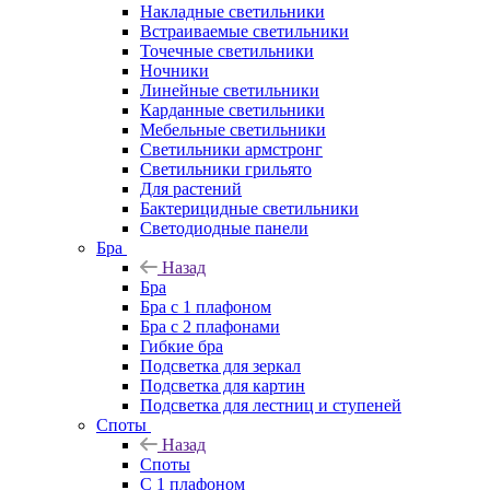
Накладные светильники
Встраиваемые светильники
Точечные светильники
Ночники
Линейные светильники
Карданные светильники
Мебельные светильники
Светильники армстронг
Светильники грильято
Для растений
Бактерицидные светильники
Светодиодные панели
Бра
Назад
Бра
Бра с 1 плафоном
Бра с 2 плафонами
Гибкие бра
Подсветка для зеркал
Подсветка для картин
Подсветка для лестниц и ступеней
Споты
Назад
Споты
С 1 плафоном