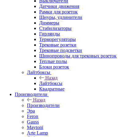
Выключатели
Датчики движения
Рамки для розеток
Шнуры, удлинители
Диммеры
Стабилизаторы
Гирлянды
Терморегуляторы
Трековые розетки
Трековые подсветки
Шинопроводы для трековых розеток
Теплые полы
Блоки розеток
Лайтбоксы
Назад
Лайтбоксы
Квадратные
Производители
Назад
Производители
Эра
Feron
Gauss
Maytoni
Arte Lamp