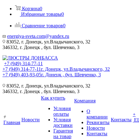
Корзина
0
Избранные товары
0
Сравнение товаров
0
energiya-sveta.com@yandex.ru
83052, г. Донецк, ул.Владычанского, 32
346332, г. Донецк , бул. Шевченко, 3
+7 (949) 314-77-11
+7 (949) 314-77-11
г. Донецк, ул.Владычанского, 32
+7 (949) 403-93-05
г. Донецк , бул. Шевченко, 3
83052, г. Донецк, ул.Владычанского, 32
346332, г. Донецк , бул. Шевченко, 3
Как купить
Компания
Условия
О
оплаты
+
компании
Новости
Условия
Контакты
Е
Главная
Реквизиты
доставки
Новости
Гарантия
Контакты
на товар