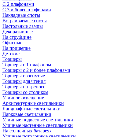
С 2 плафонами
С 3 и более плафонами
Накладные споты
Встраиваемые споты
Настольные лампы
Декоративные
На струбцине
Офисные
На прищепке
Детские
Торшеры
Торшеры с 1 плафоном
Торшеры с 2 и более плафонами
Торшеры изогнутые
Торшеры для чтения
Торшеры на треноге
Торшеры со столиком
Уличное освещение
Архитектурные светильники
Ландшафтные светильники
Парковые светильники
Уличные подвесные светильники
Уличные настенные светильники
На солнечных батареях
Уличные потолочные светильники