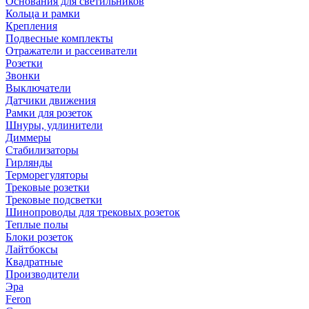
Основания для светильников
Кольца и рамки
Крепления
Подвесные комплекты
Отражатели и рассеиватели
Розетки
Звонки
Выключатели
Датчики движения
Рамки для розеток
Шнуры, удлинители
Диммеры
Стабилизаторы
Гирлянды
Терморегуляторы
Трековые розетки
Трековые подсветки
Шинопроводы для трековых розеток
Теплые полы
Блоки розеток
Лайтбоксы
Квадратные
Производители
Эра
Feron