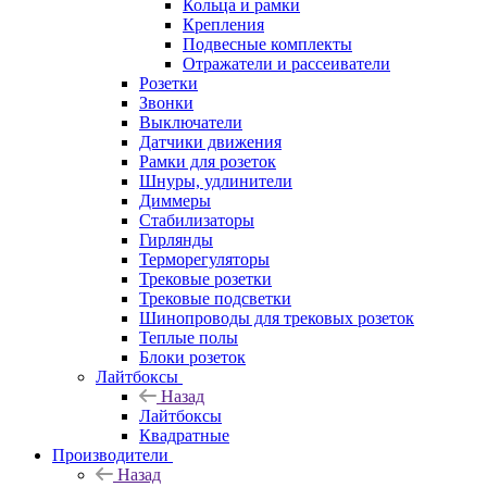
Кольца и рамки
Крепления
Подвесные комплекты
Отражатели и рассеиватели
Розетки
Звонки
Выключатели
Датчики движения
Рамки для розеток
Шнуры, удлинители
Диммеры
Стабилизаторы
Гирлянды
Терморегуляторы
Трековые розетки
Трековые подсветки
Шинопроводы для трековых розеток
Теплые полы
Блоки розеток
Лайтбоксы
Назад
Лайтбоксы
Квадратные
Производители
Назад