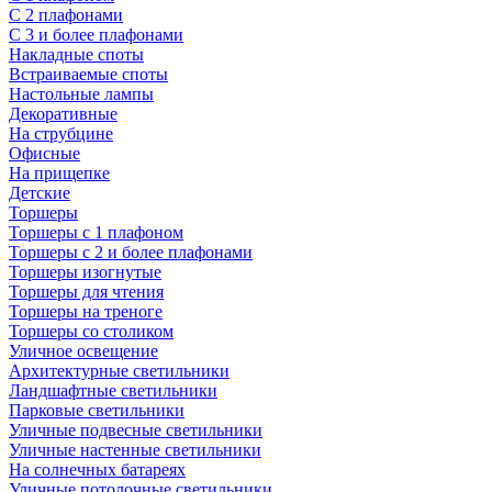
С 2 плафонами
С 3 и более плафонами
Накладные споты
Встраиваемые споты
Настольные лампы
Декоративные
На струбцине
Офисные
На прищепке
Детские
Торшеры
Торшеры с 1 плафоном
Торшеры с 2 и более плафонами
Торшеры изогнутые
Торшеры для чтения
Торшеры на треноге
Торшеры со столиком
Уличное освещение
Архитектурные светильники
Ландшафтные светильники
Парковые светильники
Уличные подвесные светильники
Уличные настенные светильники
На солнечных батареях
Уличные потолочные светильники