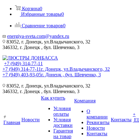
Корзина
0
Избранные товары
0
Сравнение товаров
0
energiya-sveta.com@yandex.ru
83052, г. Донецк, ул.Владычанского, 32
346332, г. Донецк , бул. Шевченко, 3
+7 (949) 314-77-11
+7 (949) 314-77-11
г. Донецк, ул.Владычанского, 32
+7 (949) 403-93-05
г. Донецк , бул. Шевченко, 3
83052, г. Донецк, ул.Владычанского, 32
346332, г. Донецк , бул. Шевченко, 3
Как купить
Компания
Условия
О
оплаты
+
компании
Новости
Условия
Контакты
Е
Главная
Реквизиты
доставки
Новости
Гарантия
Контакты
на товар