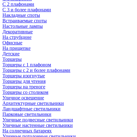
С 2 плафонами
С 3 и более плафонами
Накладные споты
Встраиваемые споты
Настольные лампы
Декоративные
На струбцине
Офисные
На прищепке
Детские
Торшеры
Торшеры с 1 плафоном
Торшеры с 2 и более плафонами
Торшеры изогнутые
Торшеры для чтения
Торшеры на треноге
Торшеры со столиком
Уличное освещение
Архитектурные светильники
Ландшафтные светильники
Парковые светильники
Уличные подвесные светильники
Уличные настенные светильники
На солнечных батареях
Уличные потолочные светильники