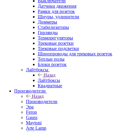
Выключатели
Датчики движения
Рамки для розеток
Шнуры, удлинители
Диммеры
Стабилизаторы
Гирлянды
Терморегуляторы
Трековые розетки
Трековые подсветки
Шинопроводы для трековых розеток
Теплые полы
Блоки розеток
Лайтбоксы
Назад
Лайтбоксы
Квадратные
Производители
Назад
Производители
Эра
Feron
Gauss
Maytoni
Arte Lamp