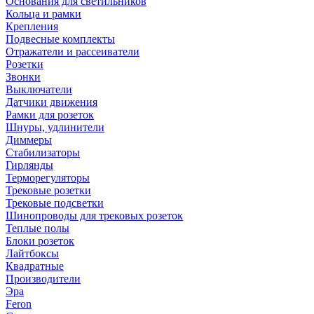
Основания для светильников
Кольца и рамки
Крепления
Подвесные комплекты
Отражатели и рассеиватели
Розетки
Звонки
Выключатели
Датчики движения
Рамки для розеток
Шнуры, удлинители
Диммеры
Стабилизаторы
Гирлянды
Терморегуляторы
Трековые розетки
Трековые подсветки
Шинопроводы для трековых розеток
Теплые полы
Блоки розеток
Лайтбоксы
Квадратные
Производители
Эра
Feron