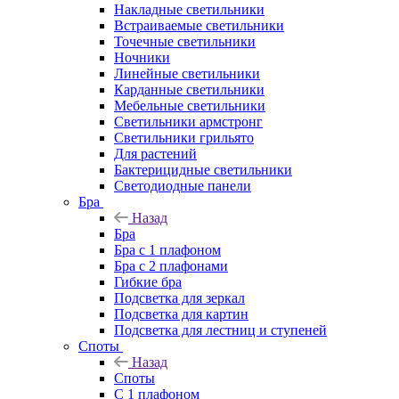
Накладные светильники
Встраиваемые светильники
Точечные светильники
Ночники
Линейные светильники
Карданные светильники
Мебельные светильники
Светильники армстронг
Светильники грильято
Для растений
Бактерицидные светильники
Светодиодные панели
Бра
Назад
Бра
Бра с 1 плафоном
Бра с 2 плафонами
Гибкие бра
Подсветка для зеркал
Подсветка для картин
Подсветка для лестниц и ступеней
Споты
Назад
Споты
С 1 плафоном