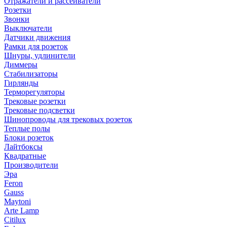
Отражатели и рассеиватели
Розетки
Звонки
Выключатели
Датчики движения
Рамки для розеток
Шнуры, удлинители
Диммеры
Стабилизаторы
Гирлянды
Терморегуляторы
Трековые розетки
Трековые подсветки
Шинопроводы для трековых розеток
Теплые полы
Блоки розеток
Лайтбоксы
Квадратные
Производители
Эра
Feron
Gauss
Maytoni
Arte Lamp
Citilux