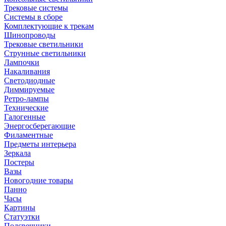
Трековые системы
Системы в сборе
Комплектующие к трекам
Шинопроводы
Трековые светильники
Струнные светильники
Лампочки
Накаливания
Светодиодные
Диммируемые
Ретро-лампы
Технические
Галогенные
Энергосберегающие
Филаментные
Предметы интерьера
Зеркала
Постеры
Вазы
Новогодние товары
Панно
Часы
Картины
Статуэтки
Подсвечники