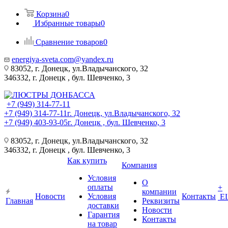
Корзина
0
Избранные товары
0
Сравнение товаров
0
energiya-sveta.com@yandex.ru
83052, г. Донецк, ул.Владычанского, 32
346332, г. Донецк , бул. Шевченко, 3
+7 (949) 314-77-11
+7 (949) 314-77-11
г. Донецк, ул.Владычанского, 32
+7 (949) 403-93-05
г. Донецк , бул. Шевченко, 3
83052, г. Донецк, ул.Владычанского, 32
346332, г. Донецк , бул. Шевченко, 3
Как купить
Компания
Условия
О
оплаты
+
компании
Новости
Условия
Контакты
Е
Главная
Реквизиты
доставки
Новости
Гарантия
Контакты
на товар