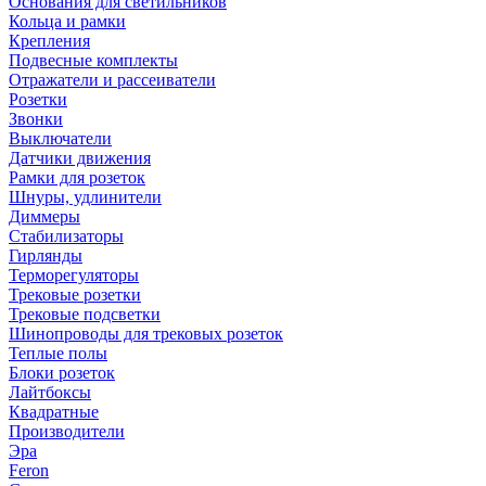
Основания для светильников
Кольца и рамки
Крепления
Подвесные комплекты
Отражатели и рассеиватели
Розетки
Звонки
Выключатели
Датчики движения
Рамки для розеток
Шнуры, удлинители
Диммеры
Стабилизаторы
Гирлянды
Терморегуляторы
Трековые розетки
Трековые подсветки
Шинопроводы для трековых розеток
Теплые полы
Блоки розеток
Лайтбоксы
Квадратные
Производители
Эра
Feron