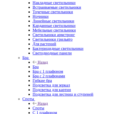
Накладные светильники
Встраиваемые светильники
Точечные светильники
Ночники
Линейные светильники
Карданные светильники
Мебельные светильники
Светильники армстронг
Светильники грильято
Для растений
Бактерицидные светильники
Светодиодные панели
Бра
Назад
Бра
Бра с 1 плафоном
Бра с 2 плафонами
Гибкие бра
Подсветка для зеркал
Подсветка для картин
Подсветка для лестниц и ступеней
Споты
Назад
Споты
С 1 плафоном