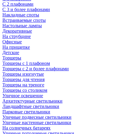
С 2 плафонами
С 3 и более плафонами
Накладные споты
Встраиваемые споты
Настольные лампы
Декоративные
На струбцине
Офисные
На прищепке
Детские
Торшеры
Торшеры с 1 плафоном
Торшеры с 2 и более плафонами
Торшеры изогнутые
Торшеры для чтения
Торшеры на треноге
Торшеры со столиком
Уличное освещение
Архитектурные светильники
Ландшафтные светильники
Парковые светильники
Уличные подвесные светильники
Уличные настенные светильники
На солнечных батареях
Уличные потолочные светильники