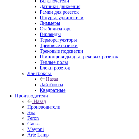
Выключатели
Датчики движения
Рамки для розеток
Шнуры, удлинители
Диммеры
Стабилизаторы
Гирлянды
Терморегуляторы
Трековые розетки
Трековые подсветки
Шинопроводы для трековых розеток
Теплые полы
Блоки розеток
Лайтбоксы
Назад
Лайтбоксы
Квадратные
Производители
Назад
Производители
Эра
Feron
Gauss
Maytoni
Arte Lamp