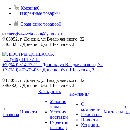
Корзина
0
Избранные товары
0
Сравнение товаров
0
energiya-sveta.com@yandex.ru
83052, г. Донецк, ул.Владычанского, 32
346332, г. Донецк , бул. Шевченко, 3
+7 (949) 314-77-11
+7 (949) 314-77-11
г. Донецк, ул.Владычанского, 32
+7 (949) 403-93-05
г. Донецк , бул. Шевченко, 3
83052, г. Донецк, ул.Владычанского, 32
346332, г. Донецк , бул. Шевченко, 3
Как купить
Компания
Условия
О
оплаты
+
компании
Новости
Условия
Контакты
Е
Главная
Реквизиты
доставки
Новости
Гарантия
Контакты
на товар