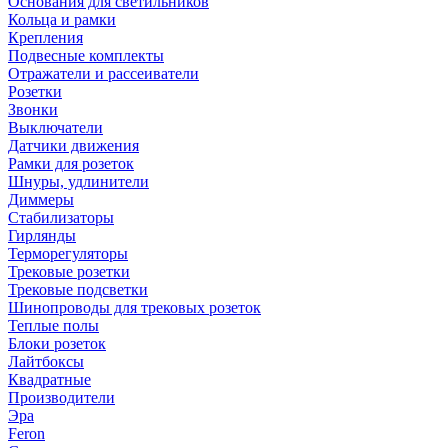
Основания для светильников
Кольца и рамки
Крепления
Подвесные комплекты
Отражатели и рассеиватели
Розетки
Звонки
Выключатели
Датчики движения
Рамки для розеток
Шнуры, удлинители
Диммеры
Стабилизаторы
Гирлянды
Терморегуляторы
Трековые розетки
Трековые подсветки
Шинопроводы для трековых розеток
Теплые полы
Блоки розеток
Лайтбоксы
Квадратные
Производители
Эра
Feron