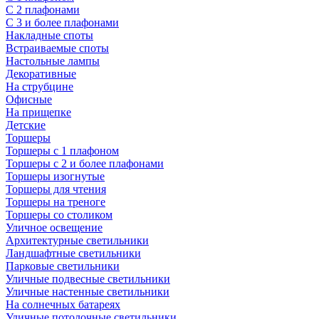
С 2 плафонами
С 3 и более плафонами
Накладные споты
Встраиваемые споты
Настольные лампы
Декоративные
На струбцине
Офисные
На прищепке
Детские
Торшеры
Торшеры с 1 плафоном
Торшеры с 2 и более плафонами
Торшеры изогнутые
Торшеры для чтения
Торшеры на треноге
Торшеры со столиком
Уличное освещение
Архитектурные светильники
Ландшафтные светильники
Парковые светильники
Уличные подвесные светильники
Уличные настенные светильники
На солнечных батареях
Уличные потолочные светильники