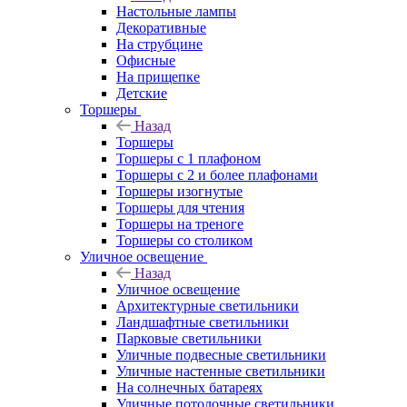
Настольные лампы
Декоративные
На струбцине
Офисные
На прищепке
Детские
Торшеры
Назад
Торшеры
Торшеры с 1 плафоном
Торшеры с 2 и более плафонами
Торшеры изогнутые
Торшеры для чтения
Торшеры на треноге
Торшеры со столиком
Уличное освещение
Назад
Уличное освещение
Архитектурные светильники
Ландшафтные светильники
Парковые светильники
Уличные подвесные светильники
Уличные настенные светильники
На солнечных батареях
Уличные потолочные светильники