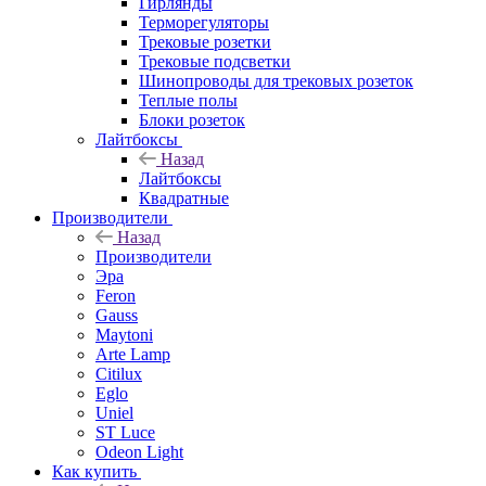
Гирлянды
Терморегуляторы
Трековые розетки
Трековые подсветки
Шинопроводы для трековых розеток
Теплые полы
Блоки розеток
Лайтбоксы
Назад
Лайтбоксы
Квадратные
Производители
Назад
Производители
Эра
Feron
Gauss
Maytoni
Arte Lamp
Citilux
Eglo
Uniel
ST Luce
Odeon Light
Как купить