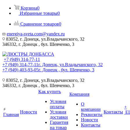
Корзина
0
Избранные товары
0
Сравнение товаров
0
energiya-sveta.com@yandex.ru
83052, г. Донецк, ул.Владычанского, 32
346332, г. Донецк , бул. Шевченко, 3
+7 (949) 314-77-11
+7 (949) 314-77-11
г. Донецк, ул.Владычанского, 32
+7 (949) 403-93-05
г. Донецк , бул. Шевченко, 3
83052, г. Донецк, ул.Владычанского, 32
346332, г. Донецк , бул. Шевченко, 3
Как купить
Компания
Условия
О
оплаты
+
компании
Новости
Условия
Контакты
Е
Главная
Реквизиты
доставки
Новости
Гарантия
Контакты
на товар