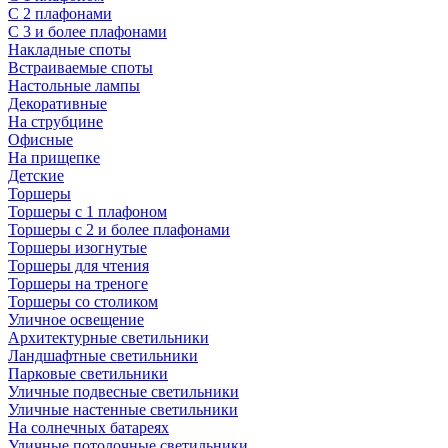
С 2 плафонами
С 3 и более плафонами
Накладные споты
Встраиваемые споты
Настольные лампы
Декоративные
На струбцине
Офисные
На прищепке
Детские
Торшеры
Торшеры с 1 плафоном
Торшеры с 2 и более плафонами
Торшеры изогнутые
Торшеры для чтения
Торшеры на треноге
Торшеры со столиком
Уличное освещение
Архитектурные светильники
Ландшафтные светильники
Парковые светильники
Уличные подвесные светильники
Уличные настенные светильники
На солнечных батареях
Уличные потолочные светильники