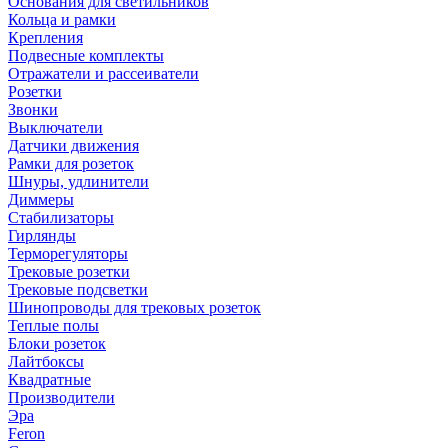
Основания для светильников
Кольца и рамки
Крепления
Подвесные комплекты
Отражатели и рассеиватели
Розетки
Звонки
Выключатели
Датчики движения
Рамки для розеток
Шнуры, удлинители
Диммеры
Стабилизаторы
Гирлянды
Терморегуляторы
Трековые розетки
Трековые подсветки
Шинопроводы для трековых розеток
Теплые полы
Блоки розеток
Лайтбоксы
Квадратные
Производители
Эра
Feron