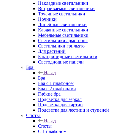
Накладные светильники
Встраиваемые светильники
Точечные светильники
Ночники
Линейные светильники
Карданные светильники
Мебельные светильники
Светильники армстронг
Светильники грильято
Для растений
Бактерицидные светильники
Светодиодные панели
Бра
Назад
Бра
Бра с 1 плафоном
Бра с 2 плафонами
Гибкие бра
Подсветка для зеркал
Подсветка для картин
Подсветка для лестниц и ступеней
Споты
Назад
Споты
С 1 плафоном