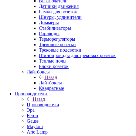
Выключатели
Датчики движения
Рамки для розеток
Шнуры, удлинители
Диммеры
Стабилизаторы
Гирлянды
Терморегуляторы
Трековые розетки
Трековые подсветки
Шинопроводы для трековых розеток
Теплые полы
Блоки розеток
Лайтбоксы
Назад
Лайтбоксы
Квадратные
Производители
Назад
Производители
Эра
Feron
Gauss
Maytoni
Arte Lamp