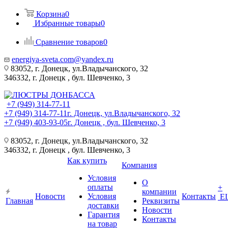
Корзина
0
Избранные товары
0
Сравнение товаров
0
energiya-sveta.com@yandex.ru
83052, г. Донецк, ул.Владычанского, 32
346332, г. Донецк , бул. Шевченко, 3
+7 (949) 314-77-11
+7 (949) 314-77-11
г. Донецк, ул.Владычанского, 32
+7 (949) 403-93-05
г. Донецк , бул. Шевченко, 3
83052, г. Донецк, ул.Владычанского, 32
346332, г. Донецк , бул. Шевченко, 3
Как купить
Компания
Условия
О
оплаты
+
компании
Новости
Условия
Контакты
Е
Главная
Реквизиты
доставки
Новости
Гарантия
Контакты
на товар