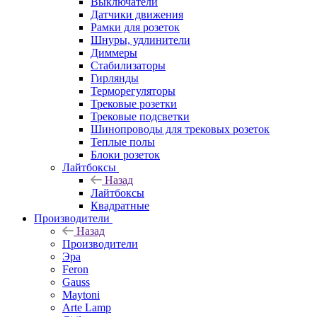
Выключатели
Датчики движения
Рамки для розеток
Шнуры, удлинители
Диммеры
Стабилизаторы
Гирлянды
Терморегуляторы
Трековые розетки
Трековые подсветки
Шинопроводы для трековых розеток
Теплые полы
Блоки розеток
Лайтбоксы
Назад
Лайтбоксы
Квадратные
Производители
Назад
Производители
Эра
Feron
Gauss
Maytoni
Arte Lamp