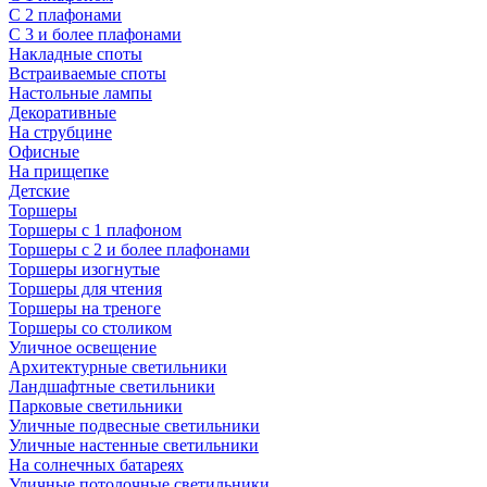
С 2 плафонами
С 3 и более плафонами
Накладные споты
Встраиваемые споты
Настольные лампы
Декоративные
На струбцине
Офисные
На прищепке
Детские
Торшеры
Торшеры с 1 плафоном
Торшеры с 2 и более плафонами
Торшеры изогнутые
Торшеры для чтения
Торшеры на треноге
Торшеры со столиком
Уличное освещение
Архитектурные светильники
Ландшафтные светильники
Парковые светильники
Уличные подвесные светильники
Уличные настенные светильники
На солнечных батареях
Уличные потолочные светильники