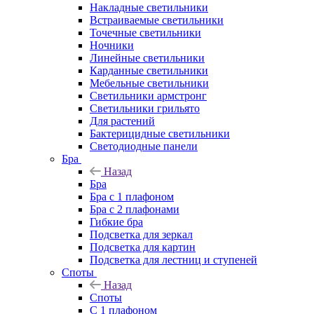
Накладные светильники
Встраиваемые светильники
Точечные светильники
Ночники
Линейные светильники
Карданные светильники
Мебельные светильники
Светильники армстронг
Светильники грильято
Для растений
Бактерицидные светильники
Светодиодные панели
Бра
Назад
Бра
Бра с 1 плафоном
Бра с 2 плафонами
Гибкие бра
Подсветка для зеркал
Подсветка для картин
Подсветка для лестниц и ступеней
Споты
Назад
Споты
С 1 плафоном