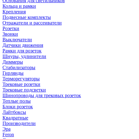
Основания для светильников
Кольца и рамки
Крепления
Подвесные комплекты
Отражатели и рассеиватели
Розетки
Звонки
Выключатели
Датчики движения
Рамки для розеток
Шнуры, удлинители
Диммеры
Стабилизаторы
Гирлянды
Терморегуляторы
Трековые розетки
Трековые подсветки
Шинопроводы для трековых розеток
Теплые полы
Блоки розеток
Лайтбоксы
Квадратные
Производители
Эра
Feron