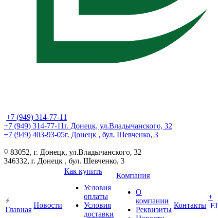
+7 (949) 314-77-11
+7 (949) 314-77-11
г. Донецк, ул.Владычанского, 32
+7 (949) 403-93-05
г. Донецк , бул. Шевченко, 3
83052, г. Донецк, ул.Владычанского, 32
346332, г. Донецк , бул. Шевченко, 3
Как купить
Компания
Условия
О
оплаты
+
компании
Новости
Условия
Контакты
Е
Главная
Реквизиты
доставки