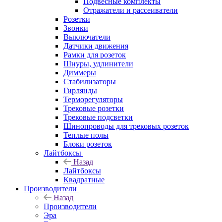
Подвесные комплекты
Отражатели и рассеиватели
Розетки
Звонки
Выключатели
Датчики движения
Рамки для розеток
Шнуры, удлинители
Диммеры
Стабилизаторы
Гирлянды
Терморегуляторы
Трековые розетки
Трековые подсветки
Шинопроводы для трековых розеток
Теплые полы
Блоки розеток
Лайтбоксы
Назад
Лайтбоксы
Квадратные
Производители
Назад
Производители
Эра