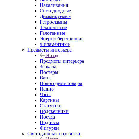
Накаливания
Светодиодные
Диммируемые
Ретро-лампы
Технические
Галогенные
Энергосберегающие
Филаментные
Предметы интерьера
Назад
Предметы интерьера
Зеркала
Постеры
Вазы
Новогодние товары
Панно
Часы
Картины
Статуэтки
Подсвечники
Посуда
Подносы
Фигурки
Светодиодная подсветка