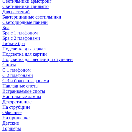
Светильники армстронг
Светильники грильято
Для растений
Бактерицидные светильники
Светодиодные панели
Бра
Бра с 1 плафоном
Бра с 2 плафонами
Гибкие бра
Подсветка для зеркал
Подсветка для картин
Подсветка для лестниц и ступеней
Споты
С 1 плафоном
С 2 плафонами
С 3 и более плафонами
Накладные споты
Встраиваемые споты
Настольные лампы
Декоративные
На струбцине
Офисные
На прищепке
Детские
Торшеры