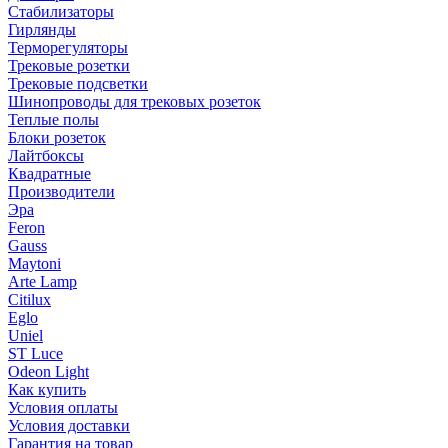
Стабилизаторы
Гирлянды
Терморегуляторы
Трековые розетки
Трековые подсветки
Шинопроводы для трековых розеток
Теплые полы
Блоки розеток
Лайтбоксы
Квадратные
Производители
Эра
Feron
Gauss
Maytoni
Arte Lamp
Citilux
Eglo
Uniel
ST Luce
Odeon Light
Как купить
Условия оплаты
Условия доставки
Гарантия на товар