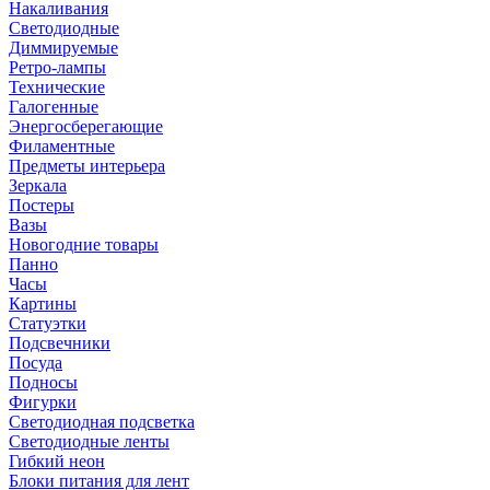
Накаливания
Светодиодные
Диммируемые
Ретро-лампы
Технические
Галогенные
Энергосберегающие
Филаментные
Предметы интерьера
Зеркала
Постеры
Вазы
Новогодние товары
Панно
Часы
Картины
Статуэтки
Подсвечники
Посуда
Подносы
Фигурки
Светодиодная подсветка
Светодиодные ленты
Гибкий неон
Блоки питания для лент