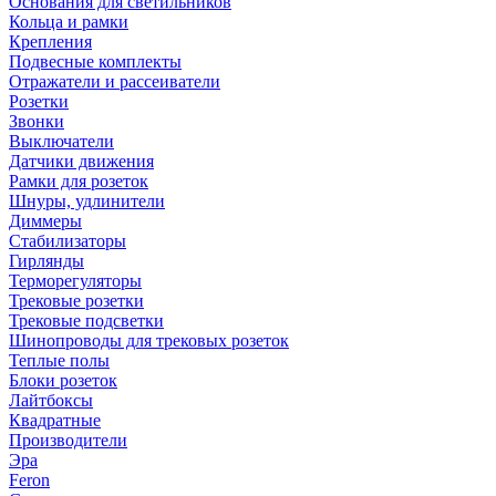
Основания для светильников
Кольца и рамки
Крепления
Подвесные комплекты
Отражатели и рассеиватели
Розетки
Звонки
Выключатели
Датчики движения
Рамки для розеток
Шнуры, удлинители
Диммеры
Стабилизаторы
Гирлянды
Терморегуляторы
Трековые розетки
Трековые подсветки
Шинопроводы для трековых розеток
Теплые полы
Блоки розеток
Лайтбоксы
Квадратные
Производители
Эра
Feron