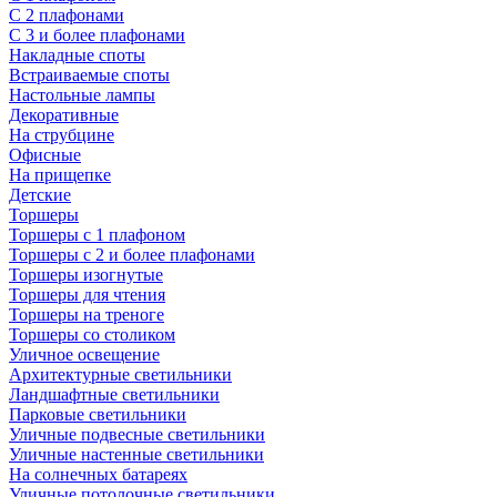
С 2 плафонами
С 3 и более плафонами
Накладные споты
Встраиваемые споты
Настольные лампы
Декоративные
На струбцине
Офисные
На прищепке
Детские
Торшеры
Торшеры с 1 плафоном
Торшеры с 2 и более плафонами
Торшеры изогнутые
Торшеры для чтения
Торшеры на треноге
Торшеры со столиком
Уличное освещение
Архитектурные светильники
Ландшафтные светильники
Парковые светильники
Уличные подвесные светильники
Уличные настенные светильники
На солнечных батареях
Уличные потолочные светильники