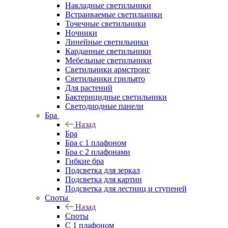
Накладные светильники
Встраиваемые светильники
Точечные светильники
Ночники
Линейные светильники
Карданные светильники
Мебельные светильники
Светильники армстронг
Светильники грильято
Для растений
Бактерицидные светильники
Светодиодные панели
Бра
Назад
Бра
Бра с 1 плафоном
Бра с 2 плафонами
Гибкие бра
Подсветка для зеркал
Подсветка для картин
Подсветка для лестниц и ступеней
Споты
Назад
Споты
С 1 плафоном