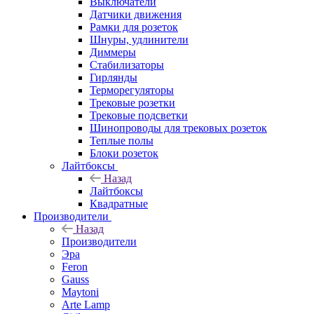
Выключатели
Датчики движения
Рамки для розеток
Шнуры, удлинители
Диммеры
Стабилизаторы
Гирлянды
Терморегуляторы
Трековые розетки
Трековые подсветки
Шинопроводы для трековых розеток
Теплые полы
Блоки розеток
Лайтбоксы
Назад
Лайтбоксы
Квадратные
Производители
Назад
Производители
Эра
Feron
Gauss
Maytoni
Arte Lamp