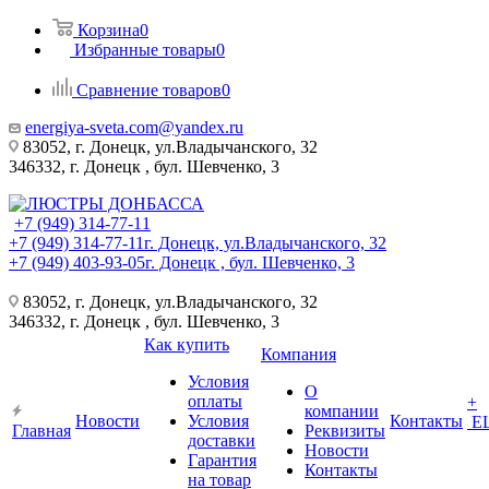
Корзина
0
Избранные товары
0
Сравнение товаров
0
energiya-sveta.com@yandex.ru
83052, г. Донецк, ул.Владычанского, 32
346332, г. Донецк , бул. Шевченко, 3
+7 (949) 314-77-11
+7 (949) 314-77-11
г. Донецк, ул.Владычанского, 32
+7 (949) 403-93-05
г. Донецк , бул. Шевченко, 3
83052, г. Донецк, ул.Владычанского, 32
346332, г. Донецк , бул. Шевченко, 3
Как купить
Компания
Условия
О
оплаты
+
компании
Новости
Условия
Контакты
Е
Главная
Реквизиты
доставки
Новости
Гарантия
Контакты
на товар