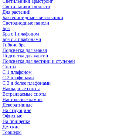
Светильники армстронг
Светильники грильято
Для растений
Бактерицидные светильники
Светодиодные панели
Бра
Бра с 1 плафоном
Бра с 2 плафонами
Гибкие бра
Подсветка для зеркал
Подсветка для картин
Подсветка для лестниц и ступеней
Споты
С 1 плафоном
С 2 плафонами
С 3 и более плафонами
Накладные споты
Встраиваемые споты
Настольные лампы
Декоративные
На струбцине
Офисные
На прищепке
Детские
Торшеры