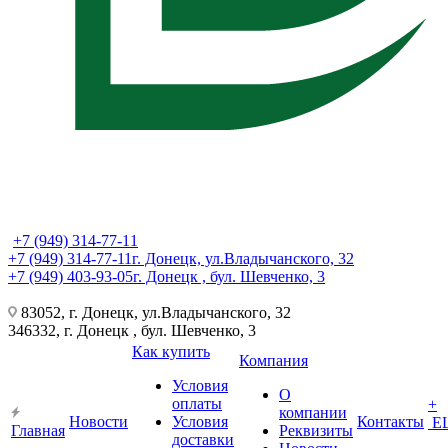
+7 (949) 314-77-11
+7 (949) 314-77-11
г. Донецк, ул.Владычанского, 32
+7 (949) 403-93-05
г. Донецк , бул. Шевченко, 3
83052, г. Донецк, ул.Владычанского, 32
346332, г. Донецк , бул. Шевченко, 3
Как купить
Компания
Условия
О
оплаты
+
компании
Новости
Условия
Контакты
Е
Главная
Реквизиты
доставки