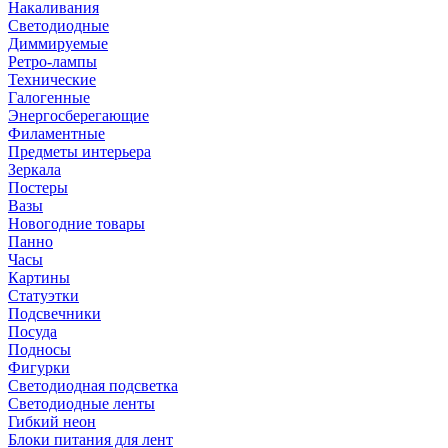
Накаливания
Светодиодные
Диммируемые
Ретро-лампы
Технические
Галогенные
Энергосберегающие
Филаментные
Предметы интерьера
Зеркала
Постеры
Вазы
Новогодние товары
Панно
Часы
Картины
Статуэтки
Подсвечники
Посуда
Подносы
Фигурки
Светодиодная подсветка
Светодиодные ленты
Гибкий неон
Блоки питания для лент