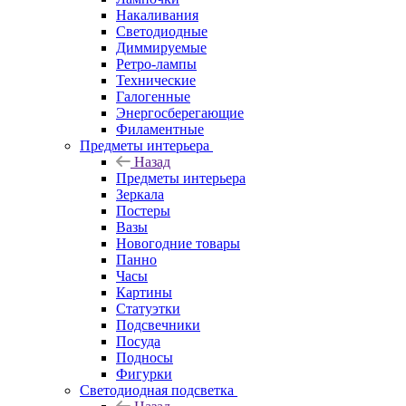
Накаливания
Светодиодные
Диммируемые
Ретро-лампы
Технические
Галогенные
Энергосберегающие
Филаментные
Предметы интерьера
Назад
Предметы интерьера
Зеркала
Постеры
Вазы
Новогодние товары
Панно
Часы
Картины
Статуэтки
Подсвечники
Посуда
Подносы
Фигурки
Светодиодная подсветка