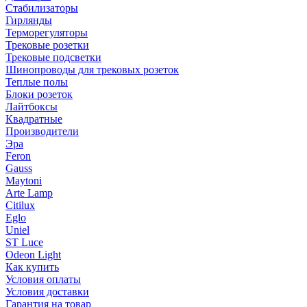
Стабилизаторы
Гирлянды
Терморегуляторы
Трековые розетки
Трековые подсветки
Шинопроводы для трековых розеток
Теплые полы
Блоки розеток
Лайтбоксы
Квадратные
Производители
Эра
Feron
Gauss
Maytoni
Arte Lamp
Citilux
Eglo
Uniel
ST Luce
Odeon Light
Как купить
Условия оплаты
Условия доставки
Гарантия на товар