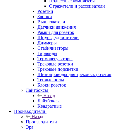
Подвесные комплекты
Отражатели и рассеиватели
Розетки
Звонки
Выключатели
Датчики движения
Рамки для розеток
Шнуры, удлинители
Диммеры
Стабилизаторы
Гирлянды
Терморегуляторы
Трековые розетки
Трековые подсветки
Шинопроводы для трековых розеток
Теплые полы
Блоки розеток
Лайтбоксы
Назад
Лайтбоксы
Квадратные
Производители
Назад
Производители
Эра