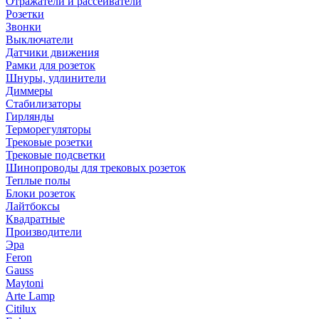
Отражатели и рассеиватели
Розетки
Звонки
Выключатели
Датчики движения
Рамки для розеток
Шнуры, удлинители
Диммеры
Стабилизаторы
Гирлянды
Терморегуляторы
Трековые розетки
Трековые подсветки
Шинопроводы для трековых розеток
Теплые полы
Блоки розеток
Лайтбоксы
Квадратные
Производители
Эра
Feron
Gauss
Maytoni
Arte Lamp
Citilux