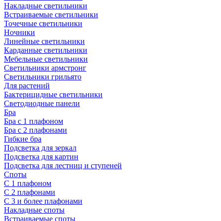
Накладные светильники
Встраиваемые светильники
Точечные светильники
Ночники
Линейные светильники
Карданные светильники
Мебельные светильники
Светильники армстронг
Светильники грильято
Для растений
Бактерицидные светильники
Светодиодные панели
Бра
Бра с 1 плафоном
Бра с 2 плафонами
Гибкие бра
Подсветка для зеркал
Подсветка для картин
Подсветка для лестниц и ступеней
Споты
С 1 плафоном
С 2 плафонами
С 3 и более плафонами
Накладные споты
Встраиваемые споты