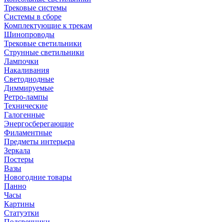
Трековые системы
Системы в сборе
Комплектующие к трекам
Шинопроводы
Трековые светильники
Струнные светильники
Лампочки
Накаливания
Светодиодные
Диммируемые
Ретро-лампы
Технические
Галогенные
Энергосберегающие
Филаментные
Предметы интерьера
Зеркала
Постеры
Вазы
Новогодние товары
Панно
Часы
Картины
Статуэтки
Подсвечники