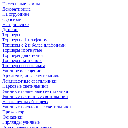
Настольные лампы
Декоративные
На струбцине
Офисные
На прищепке
Детские
Торшеры
Торшеры с 1 плафоном
Торшеры с 2 и более плафонами
Торшеры изогнутые
Торшеры для чтения
Торшеры на треноге
Торшеры со столиком
Уличное освещение
Архитектурные светильники
Ландшафтные светильники
Парковые светильники
Уличные подвесные светильники
Уличные настенные светильники
На солнечных батареях
Уличные потолочные светильники
Прожекторы
Фонарики
Гирлянды уличные
Консольные светильники