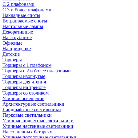
С 2 плафонами
С 3 и более плафонами
Накладные споты
Встраиваемые споты
Настольные лампы
Декоративные
На струбцине
Офисные
На прищепке
Детские
Торшеры
Торшеры с 1 плафоном
Торшеры с 2 и более плафонами
Торшеры изогнутые
Торшеры для чтения
Торшеры на треноге
Торшеры со столиком
Уличное освещение
Архитектурные светильники
Ландшафтные светильники
Парковые светильники
Уличные подвесные светильники
Уличные настенные светильники
На солнечных батареях
Уличные потолочные светильники