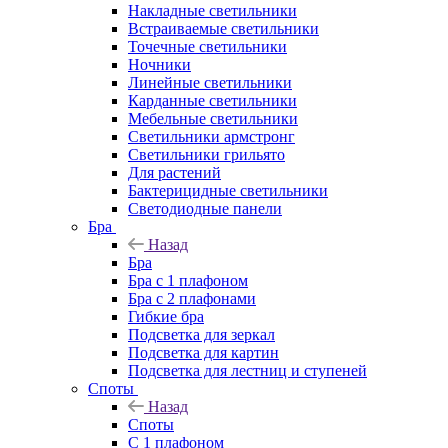
Накладные светильники
Встраиваемые светильники
Точечные светильники
Ночники
Линейные светильники
Карданные светильники
Мебельные светильники
Светильники армстронг
Светильники грильято
Для растений
Бактерицидные светильники
Светодиодные панели
Бра
Назад
Бра
Бра с 1 плафоном
Бра с 2 плафонами
Гибкие бра
Подсветка для зеркал
Подсветка для картин
Подсветка для лестниц и ступеней
Споты
Назад
Споты
С 1 плафоном