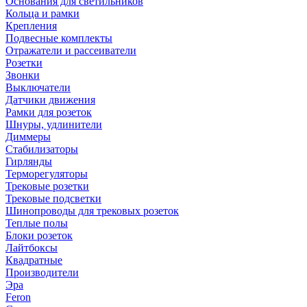
Основания для светильников
Кольца и рамки
Крепления
Подвесные комплекты
Отражатели и рассеиватели
Розетки
Звонки
Выключатели
Датчики движения
Рамки для розеток
Шнуры, удлинители
Диммеры
Стабилизаторы
Гирлянды
Терморегуляторы
Трековые розетки
Трековые подсветки
Шинопроводы для трековых розеток
Теплые полы
Блоки розеток
Лайтбоксы
Квадратные
Производители
Эра
Feron