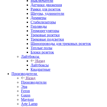
Выключатели
Датчики движения
Рамки для розеток
Шнуры, удлинители
Диммеры
Стабилизаторы
Гирлянды
Терморегуляторы
Трековые розетки
Трековые подсветки
Шинопроводы для трековых розеток
Теплые полы
Блоки розеток
Лайтбоксы
Назад
Лайтбоксы
Квадратные
Производители
Назад
Производители
Эра
Feron
Gauss
Maytoni
Arte Lamp