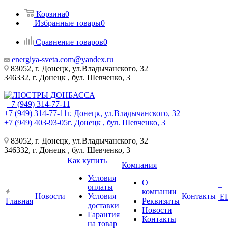
Корзина
0
Избранные товары
0
Сравнение товаров
0
energiya-sveta.com@yandex.ru
83052, г. Донецк, ул.Владычанского, 32
346332, г. Донецк , бул. Шевченко, 3
+7 (949) 314-77-11
+7 (949) 314-77-11
г. Донецк, ул.Владычанского, 32
+7 (949) 403-93-05
г. Донецк , бул. Шевченко, 3
83052, г. Донецк, ул.Владычанского, 32
346332, г. Донецк , бул. Шевченко, 3
Как купить
Компания
Условия
О
оплаты
+
компании
Новости
Условия
Контакты
Е
Главная
Реквизиты
доставки
Новости
Гарантия
Контакты
на товар