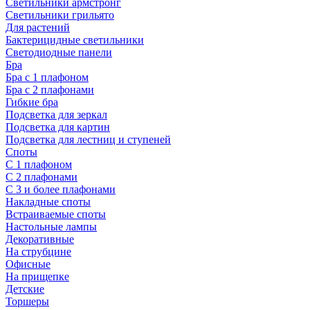
Светильники армстронг
Светильники грильято
Для растений
Бактерицидные светильники
Светодиодные панели
Бра
Бра с 1 плафоном
Бра с 2 плафонами
Гибкие бра
Подсветка для зеркал
Подсветка для картин
Подсветка для лестниц и ступеней
Споты
С 1 плафоном
С 2 плафонами
С 3 и более плафонами
Накладные споты
Встраиваемые споты
Настольные лампы
Декоративные
На струбцине
Офисные
На прищепке
Детские
Торшеры