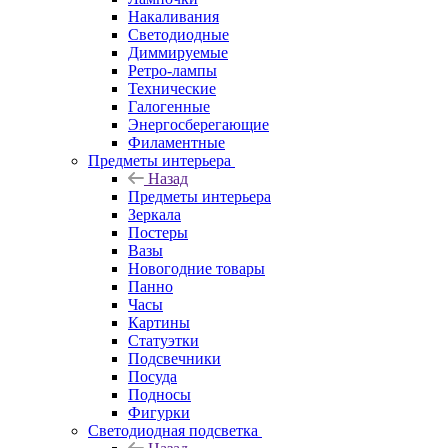
Накаливания
Светодиодные
Диммируемые
Ретро-лампы
Технические
Галогенные
Энергосберегающие
Филаментные
Предметы интерьера
Назад
Предметы интерьера
Зеркала
Постеры
Вазы
Новогодние товары
Панно
Часы
Картины
Статуэтки
Подсвечники
Посуда
Подносы
Фигурки
Светодиодная подсветка