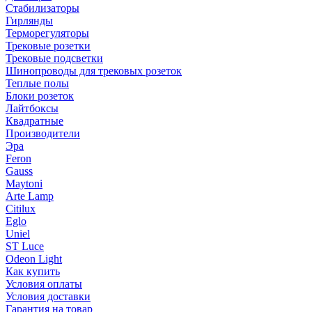
Стабилизаторы
Гирлянды
Терморегуляторы
Трековые розетки
Трековые подсветки
Шинопроводы для трековых розеток
Теплые полы
Блоки розеток
Лайтбоксы
Квадратные
Производители
Эра
Feron
Gauss
Maytoni
Arte Lamp
Citilux
Eglo
Uniel
ST Luce
Odeon Light
Как купить
Условия оплаты
Условия доставки
Гарантия на товар