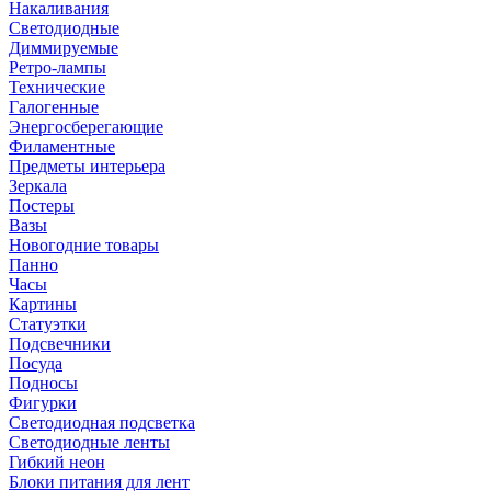
Накаливания
Светодиодные
Диммируемые
Ретро-лампы
Технические
Галогенные
Энергосберегающие
Филаментные
Предметы интерьера
Зеркала
Постеры
Вазы
Новогодние товары
Панно
Часы
Картины
Статуэтки
Подсвечники
Посуда
Подносы
Фигурки
Светодиодная подсветка
Светодиодные ленты
Гибкий неон
Блоки питания для лент