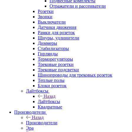
Подвесные комплекты
Отражатели и рассеиватели
Розетки
Звонки
Выключатели
Датчики движения
Рамки для розеток
Шнуры, удлинители
Диммеры
Стабилизаторы
Гирлянды
Терморегуляторы
Трековые розетки
Трековые подсветки
Шинопроводы для трековых розеток
Теплые полы
Блоки розеток
Лайтбоксы
Назад
Лайтбоксы
Квадратные
Производители
Назад
Производители
Эра