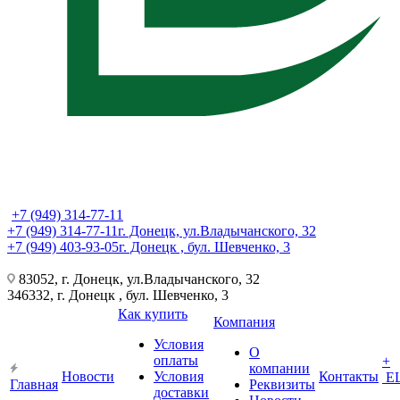
+7 (949) 314-77-11
+7 (949) 314-77-11
г. Донецк, ул.Владычанского, 32
+7 (949) 403-93-05
г. Донецк , бул. Шевченко, 3
83052, г. Донецк, ул.Владычанского, 32
346332, г. Донецк , бул. Шевченко, 3
Как купить
Компания
Условия
О
оплаты
+
компании
Новости
Условия
Контакты
Е
Главная
Реквизиты
доставки