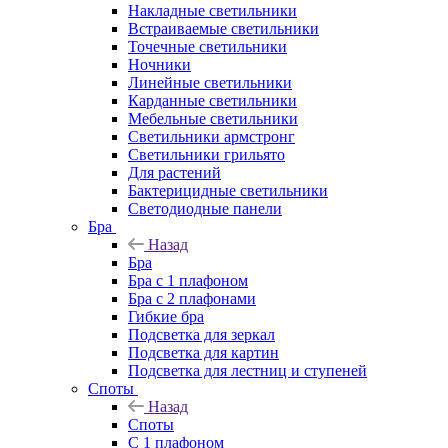
Накладные светильники
Встраиваемые светильники
Точечные светильники
Ночники
Линейные светильники
Карданные светильники
Мебельные светильники
Светильники армстронг
Светильники грильято
Для растений
Бактерицидные светильники
Светодиодные панели
Бра
Назад
Бра
Бра с 1 плафоном
Бра с 2 плафонами
Гибкие бра
Подсветка для зеркал
Подсветка для картин
Подсветка для лестниц и ступеней
Споты
Назад
Споты
С 1 плафоном