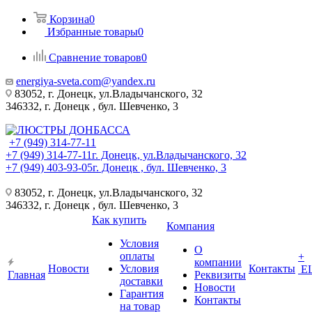
Корзина
0
Избранные товары
0
Сравнение товаров
0
energiya-sveta.com@yandex.ru
83052, г. Донецк, ул.Владычанского, 32
346332, г. Донецк , бул. Шевченко, 3
+7 (949) 314-77-11
+7 (949) 314-77-11
г. Донецк, ул.Владычанского, 32
+7 (949) 403-93-05
г. Донецк , бул. Шевченко, 3
83052, г. Донецк, ул.Владычанского, 32
346332, г. Донецк , бул. Шевченко, 3
Как купить
Компания
Условия
О
оплаты
+
компании
Новости
Условия
Контакты
Е
Главная
Реквизиты
доставки
Новости
Гарантия
Контакты
на товар