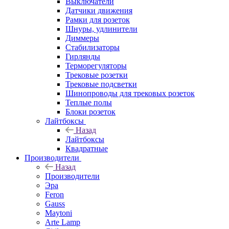
Выключатели
Датчики движения
Рамки для розеток
Шнуры, удлинители
Диммеры
Стабилизаторы
Гирлянды
Терморегуляторы
Трековые розетки
Трековые подсветки
Шинопроводы для трековых розеток
Теплые полы
Блоки розеток
Лайтбоксы
Назад
Лайтбоксы
Квадратные
Производители
Назад
Производители
Эра
Feron
Gauss
Maytoni
Arte Lamp