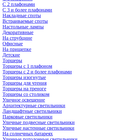
С 2 плафонами
С 3 и более плафонами
Накладные споты
Встраиваемые споты
Настольные лампы
Декоративные
На струбцине
Офисные
На прищепке
Детские
Торшеры
Торшеры с 1 плафоном
Торшеры с 2 и более плафонами
Торшеры изогнутые
Торшеры для чтения
Торшеры на треноге
Торшеры со столиком
Уличное освещение
Архитектурные светильники
Ландшафтные светильники
Парковые светильники
Уличные подвесные светильники
Уличные настенные светильники
На солнечных батареях
Уличные потолочные светильники