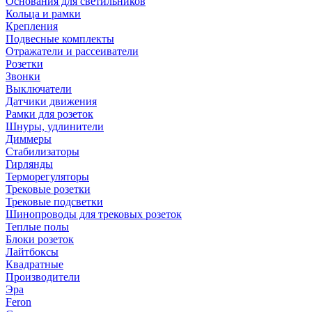
Основания для светильников
Кольца и рамки
Крепления
Подвесные комплекты
Отражатели и рассеиватели
Розетки
Звонки
Выключатели
Датчики движения
Рамки для розеток
Шнуры, удлинители
Диммеры
Стабилизаторы
Гирлянды
Терморегуляторы
Трековые розетки
Трековые подсветки
Шинопроводы для трековых розеток
Теплые полы
Блоки розеток
Лайтбоксы
Квадратные
Производители
Эра
Feron