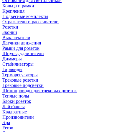
Основания для светильников
Кольца и рамки
Крепления
Подвесные комплекты
Отражатели и рассеиватели
Розетки
Звонки
Выключатели
Датчики движения
Рамки для розеток
Шнуры, удлинители
Диммеры
Стабилизаторы
Гирлянды
Терморегуляторы
Трековые розетки
Трековые подсветки
Шинопроводы для трековых розеток
Теплые полы
Блоки розеток
Лайтбоксы
Квадратные
Производители
Эра
Feron