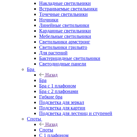
Накладные светильники
Встраиваемые светильники
Точечные светильники
Ночники
Линейные светильники
Карданные светильники
Мебельные светильники
Светильники армстронг
Светильники грильято
Для растений
Бактерицидные светильники
Светодиодные панели
Бра
Назад
Бра
Бра с 1 плафоном
Бра с 2 плафонами
Гибкие бра
Подсветка для зеркал
Подсветка для картин
Подсветка для лестниц и ступеней
Споты
Назад
Споты
С 1 плафоном