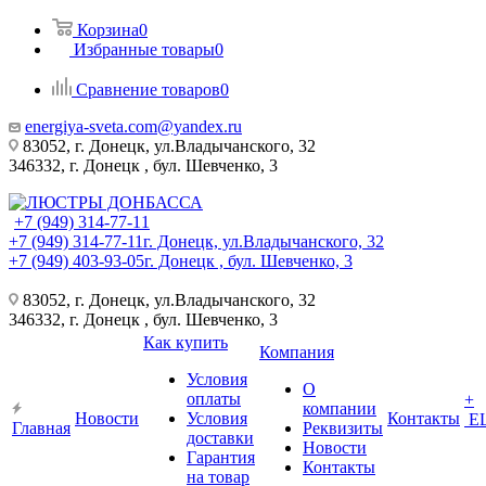
Корзина
0
Избранные товары
0
Сравнение товаров
0
energiya-sveta.com@yandex.ru
83052, г. Донецк, ул.Владычанского, 32
346332, г. Донецк , бул. Шевченко, 3
+7 (949) 314-77-11
+7 (949) 314-77-11
г. Донецк, ул.Владычанского, 32
+7 (949) 403-93-05
г. Донецк , бул. Шевченко, 3
83052, г. Донецк, ул.Владычанского, 32
346332, г. Донецк , бул. Шевченко, 3
Как купить
Компания
Условия
О
оплаты
+
компании
Новости
Условия
Контакты
Е
Главная
Реквизиты
доставки
Новости
Гарантия
Контакты
на товар