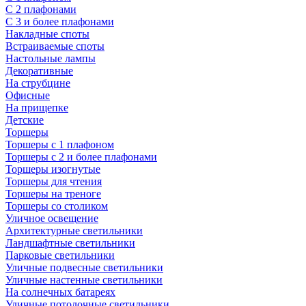
С 2 плафонами
С 3 и более плафонами
Накладные споты
Встраиваемые споты
Настольные лампы
Декоративные
На струбцине
Офисные
На прищепке
Детские
Торшеры
Торшеры с 1 плафоном
Торшеры с 2 и более плафонами
Торшеры изогнутые
Торшеры для чтения
Торшеры на треноге
Торшеры со столиком
Уличное освещение
Архитектурные светильники
Ландшафтные светильники
Парковые светильники
Уличные подвесные светильники
Уличные настенные светильники
На солнечных батареях
Уличные потолочные светильники