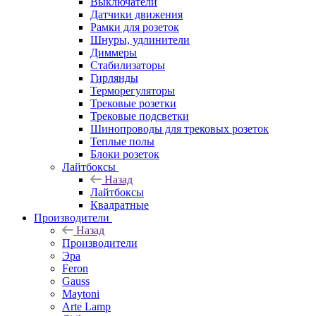
Выключатели
Датчики движения
Рамки для розеток
Шнуры, удлинители
Диммеры
Стабилизаторы
Гирлянды
Терморегуляторы
Трековые розетки
Трековые подсветки
Шинопроводы для трековых розеток
Теплые полы
Блоки розеток
Лайтбоксы
Назад
Лайтбоксы
Квадратные
Производители
Назад
Производители
Эра
Feron
Gauss
Maytoni
Arte Lamp