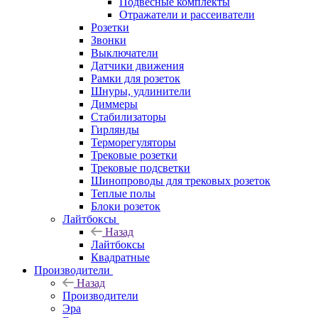
Подвесные комплекты
Отражатели и рассеиватели
Розетки
Звонки
Выключатели
Датчики движения
Рамки для розеток
Шнуры, удлинители
Диммеры
Стабилизаторы
Гирлянды
Терморегуляторы
Трековые розетки
Трековые подсветки
Шинопроводы для трековых розеток
Теплые полы
Блоки розеток
Лайтбоксы
Назад
Лайтбоксы
Квадратные
Производители
Назад
Производители
Эра