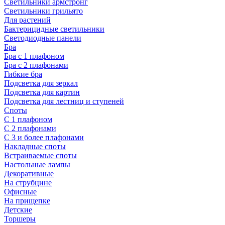
Светильники армстронг
Светильники грильято
Для растений
Бактерицидные светильники
Светодиодные панели
Бра
Бра с 1 плафоном
Бра с 2 плафонами
Гибкие бра
Подсветка для зеркал
Подсветка для картин
Подсветка для лестниц и ступеней
Споты
С 1 плафоном
С 2 плафонами
С 3 и более плафонами
Накладные споты
Встраиваемые споты
Настольные лампы
Декоративные
На струбцине
Офисные
На прищепке
Детские
Торшеры