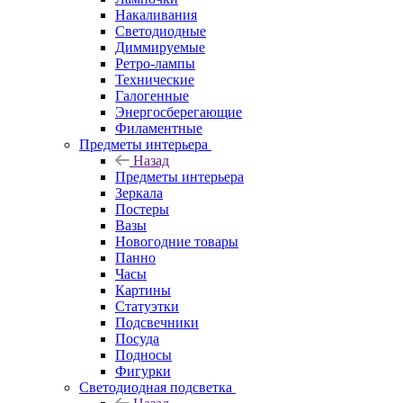
Накаливания
Светодиодные
Диммируемые
Ретро-лампы
Технические
Галогенные
Энергосберегающие
Филаментные
Предметы интерьера
Назад
Предметы интерьера
Зеркала
Постеры
Вазы
Новогодние товары
Панно
Часы
Картины
Статуэтки
Подсвечники
Посуда
Подносы
Фигурки
Светодиодная подсветка