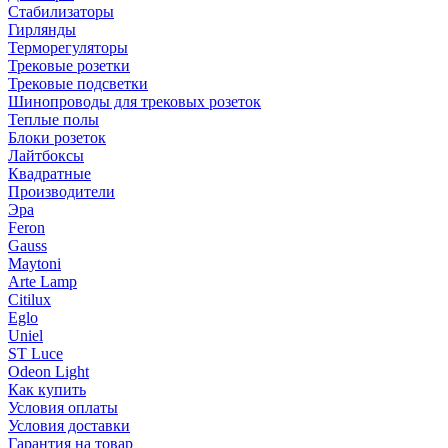
Стабилизаторы
Гирлянды
Терморегуляторы
Трековые розетки
Трековые подсветки
Шинопроводы для трековых розеток
Теплые полы
Блоки розеток
Лайтбоксы
Квадратные
Производители
Эра
Feron
Gauss
Maytoni
Arte Lamp
Citilux
Eglo
Uniel
ST Luce
Odeon Light
Как купить
Условия оплаты
Условия доставки
Гарантия на товар