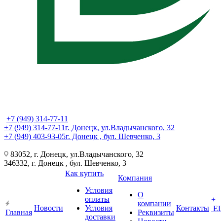
+7 (949) 314-77-11
+7 (949) 314-77-11
г. Донецк, ул.Владычанского, 32
+7 (949) 403-93-05
г. Донецк , бул. Шевченко, 3
83052, г. Донецк, ул.Владычанского, 32
346332, г. Донецк , бул. Шевченко, 3
Как купить
Компания
Условия
О
оплаты
+
компании
Новости
Условия
Контакты
Е
Главная
Реквизиты
доставки