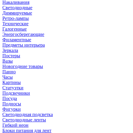
Накаливания
Светодиодные
Диммируемые
Ретро-лампы
Технические
Галогенные
Энергосберегающие
Филаментные
Предметы интерьера
Зеркала
Постеры
Вазы
Новогодние товары
Панно
Часы
Картины
Статуэтки
Подсвечники
Посуда
Подносы
Фигурки
Светодиодная подсветка
Светодиодные ленты
Гибкий неон
Блоки питания для лент