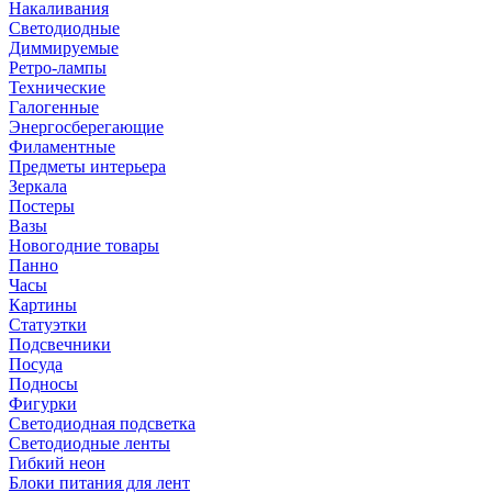
Накаливания
Светодиодные
Диммируемые
Ретро-лампы
Технические
Галогенные
Энергосберегающие
Филаментные
Предметы интерьера
Зеркала
Постеры
Вазы
Новогодние товары
Панно
Часы
Картины
Статуэтки
Подсвечники
Посуда
Подносы
Фигурки
Светодиодная подсветка
Светодиодные ленты
Гибкий неон
Блоки питания для лент