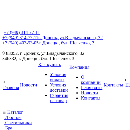
+7 (949) 314-77-11
+7 (949) 314-77-11
г. Донецк, ул.Владычанского, 32
+7 (949) 403-93-05
г. Донецк , бул. Шевченко, 3
83052, г. Донецк, ул.Владычанского, 32
346332, г. Донецк , бул. Шевченко, 3
Как купить
Компания
Условия
О
оплаты
+
компании
Новости
Условия
Контакты
Е
Главная
Реквизиты
доставки
Новости
Гарантия
Контакты
на товар
Каталог
Люстры
Светильники
Бра