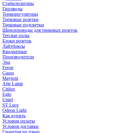
Стабилизаторы
Гирлянды
Терморегуляторы
Трековые розетки
Трековые подсветки
Шинопроводы для трековых розеток
Теплые полы
Блоки розеток
Лайтбоксы
Квадратные
Производители
Эра
Feron
Gauss
Maytoni
Arte Lamp
Citilux
Eglo
Uniel
ST Luce
Odeon Light
Как купить
Условия оплаты
Условия доставки
Гарантия на товар