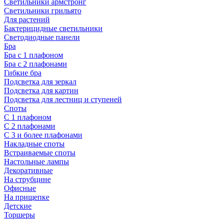
Светильники армстронг
Светильники грильято
Для растений
Бактерицидные светильники
Светодиодные панели
Бра
Бра с 1 плафоном
Бра с 2 плафонами
Гибкие бра
Подсветка для зеркал
Подсветка для картин
Подсветка для лестниц и ступеней
Споты
С 1 плафоном
С 2 плафонами
С 3 и более плафонами
Накладные споты
Встраиваемые споты
Настольные лампы
Декоративные
На струбцине
Офисные
На прищепке
Детские
Торшеры