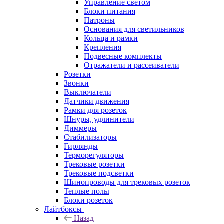
Управление светом
Блоки питания
Патроны
Основания для светильников
Кольца и рамки
Крепления
Подвесные комплекты
Отражатели и рассеиватели
Розетки
Звонки
Выключатели
Датчики движения
Рамки для розеток
Шнуры, удлинители
Диммеры
Стабилизаторы
Гирлянды
Терморегуляторы
Трековые розетки
Трековые подсветки
Шинопроводы для трековых розеток
Теплые полы
Блоки розеток
Лайтбоксы
Назад