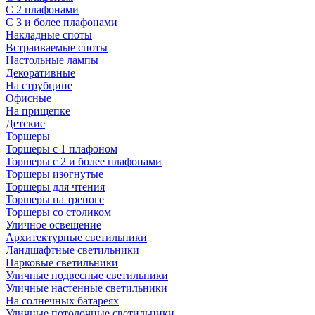
С 2 плафонами
С 3 и более плафонами
Накладные споты
Встраиваемые споты
Настольные лампы
Декоративные
На струбцине
Офисные
На прищепке
Детские
Торшеры
Торшеры с 1 плафоном
Торшеры с 2 и более плафонами
Торшеры изогнутые
Торшеры для чтения
Торшеры на треноге
Торшеры со столиком
Уличное освещение
Архитектурные светильники
Ландшафтные светильники
Парковые светильники
Уличные подвесные светильники
Уличные настенные светильники
На солнечных батареях
Уличные потолочные светильники