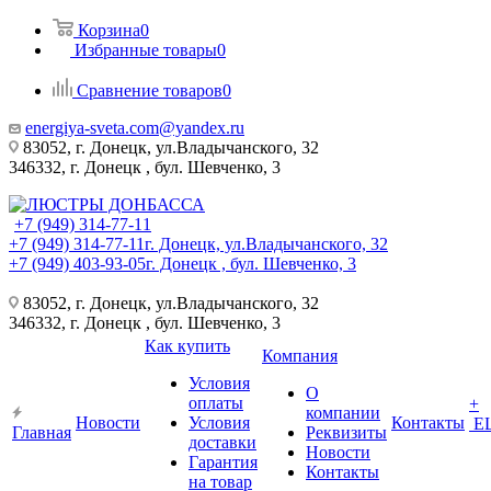
Корзина
0
Избранные товары
0
Сравнение товаров
0
energiya-sveta.com@yandex.ru
83052, г. Донецк, ул.Владычанского, 32
346332, г. Донецк , бул. Шевченко, 3
+7 (949) 314-77-11
+7 (949) 314-77-11
г. Донецк, ул.Владычанского, 32
+7 (949) 403-93-05
г. Донецк , бул. Шевченко, 3
83052, г. Донецк, ул.Владычанского, 32
346332, г. Донецк , бул. Шевченко, 3
Как купить
Компания
Условия
О
оплаты
+
компании
Новости
Условия
Контакты
Е
Главная
Реквизиты
доставки
Новости
Гарантия
Контакты
на товар