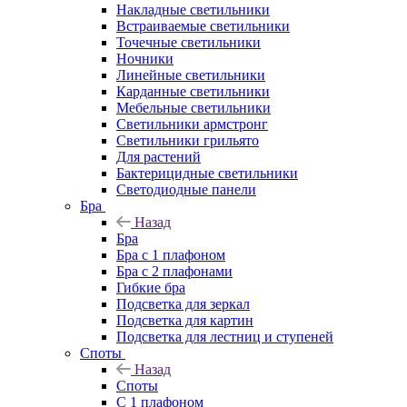
Накладные светильники
Встраиваемые светильники
Точечные светильники
Ночники
Линейные светильники
Карданные светильники
Мебельные светильники
Светильники армстронг
Светильники грильято
Для растений
Бактерицидные светильники
Светодиодные панели
Бра
Назад
Бра
Бра с 1 плафоном
Бра с 2 плафонами
Гибкие бра
Подсветка для зеркал
Подсветка для картин
Подсветка для лестниц и ступеней
Споты
Назад
Споты
С 1 плафоном