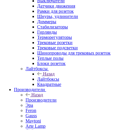
Выключатели
Датчики движения
Рамки для розеток
Шнуры, удлинители
Диммеры
Стабилизаторы
Гирлянды
Терморегуляторы
Трековые розетки
Трековые подсветки
Шинопроводы для трековых розеток
Теплые полы
Блоки розеток
Лайтбоксы
Назад
Лайтбоксы
Квадратные
Производители
Назад
Производители
Эра
Feron
Gauss
Maytoni
Arte Lamp