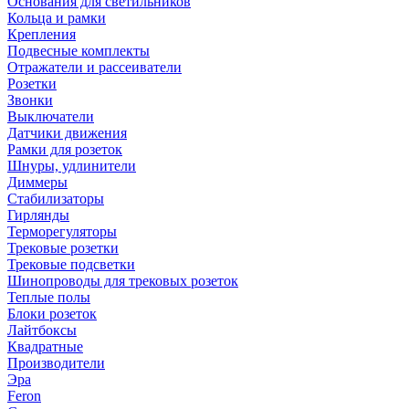
Основания для светильников
Кольца и рамки
Крепления
Подвесные комплекты
Отражатели и рассеиватели
Розетки
Звонки
Выключатели
Датчики движения
Рамки для розеток
Шнуры, удлинители
Диммеры
Стабилизаторы
Гирлянды
Терморегуляторы
Трековые розетки
Трековые подсветки
Шинопроводы для трековых розеток
Теплые полы
Блоки розеток
Лайтбоксы
Квадратные
Производители
Эра
Feron