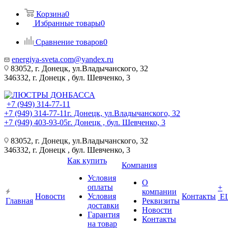
Корзина
0
Избранные товары
0
Сравнение товаров
0
energiya-sveta.com@yandex.ru
83052, г. Донецк, ул.Владычанского, 32
346332, г. Донецк , бул. Шевченко, 3
+7 (949) 314-77-11
+7 (949) 314-77-11
г. Донецк, ул.Владычанского, 32
+7 (949) 403-93-05
г. Донецк , бул. Шевченко, 3
83052, г. Донецк, ул.Владычанского, 32
346332, г. Донецк , бул. Шевченко, 3
Как купить
Компания
Условия
О
оплаты
+
компании
Новости
Условия
Контакты
Е
Главная
Реквизиты
доставки
Новости
Гарантия
Контакты
на товар