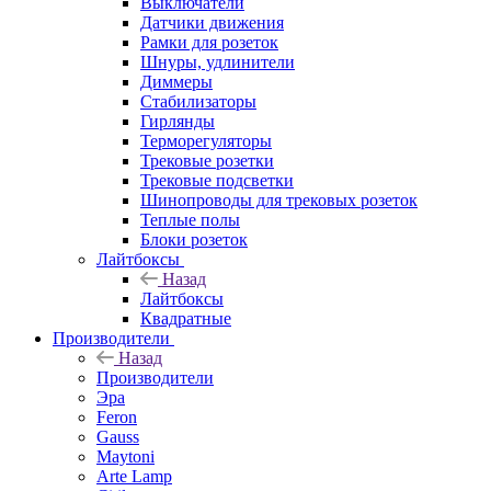
Выключатели
Датчики движения
Рамки для розеток
Шнуры, удлинители
Диммеры
Стабилизаторы
Гирлянды
Терморегуляторы
Трековые розетки
Трековые подсветки
Шинопроводы для трековых розеток
Теплые полы
Блоки розеток
Лайтбоксы
Назад
Лайтбоксы
Квадратные
Производители
Назад
Производители
Эра
Feron
Gauss
Maytoni
Arte Lamp