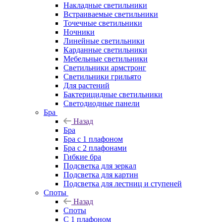
Накладные светильники
Встраиваемые светильники
Точечные светильники
Ночники
Линейные светильники
Карданные светильники
Мебельные светильники
Светильники армстронг
Светильники грильято
Для растений
Бактерицидные светильники
Светодиодные панели
Бра
Назад
Бра
Бра с 1 плафоном
Бра с 2 плафонами
Гибкие бра
Подсветка для зеркал
Подсветка для картин
Подсветка для лестниц и ступеней
Споты
Назад
Споты
С 1 плафоном