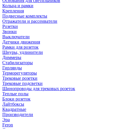
Основания для светильников
Кольца и рамки
Крепления
Подвесные комплекты
Отражатели и рассеиватели
Розетки
Звонки
Выключатели
Датчики движения
Рамки для розеток
Шнуры, удлинители
Диммеры
Стабилизаторы
Гирлянды
Терморегуляторы
Трековые розетки
Трековые подсветки
Шинопроводы для трековых розеток
Теплые полы
Блоки розеток
Лайтбоксы
Квадратные
Производители
Эра
Feron