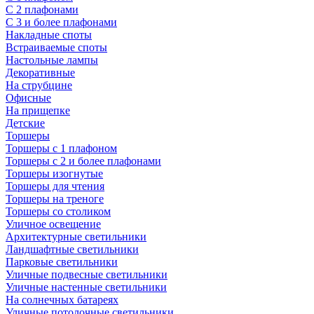
С 2 плафонами
С 3 и более плафонами
Накладные споты
Встраиваемые споты
Настольные лампы
Декоративные
На струбцине
Офисные
На прищепке
Детские
Торшеры
Торшеры с 1 плафоном
Торшеры с 2 и более плафонами
Торшеры изогнутые
Торшеры для чтения
Торшеры на треноге
Торшеры со столиком
Уличное освещение
Архитектурные светильники
Ландшафтные светильники
Парковые светильники
Уличные подвесные светильники
Уличные настенные светильники
На солнечных батареях
Уличные потолочные светильники