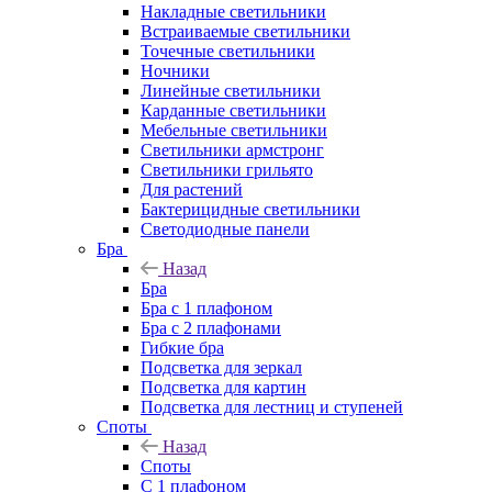
Накладные светильники
Встраиваемые светильники
Точечные светильники
Ночники
Линейные светильники
Карданные светильники
Мебельные светильники
Светильники армстронг
Светильники грильято
Для растений
Бактерицидные светильники
Светодиодные панели
Бра
Назад
Бра
Бра с 1 плафоном
Бра с 2 плафонами
Гибкие бра
Подсветка для зеркал
Подсветка для картин
Подсветка для лестниц и ступеней
Споты
Назад
Споты
С 1 плафоном