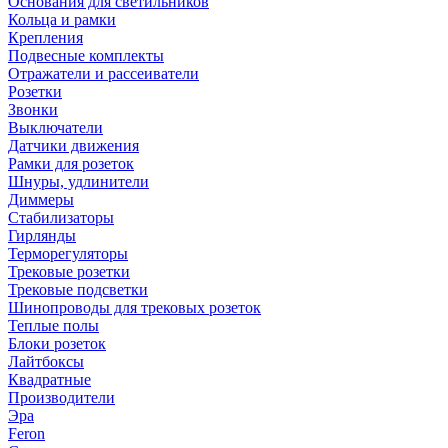
Основания для светильников
Кольца и рамки
Крепления
Подвесные комплекты
Отражатели и рассеиватели
Розетки
Звонки
Выключатели
Датчики движения
Рамки для розеток
Шнуры, удлинители
Диммеры
Стабилизаторы
Гирлянды
Терморегуляторы
Трековые розетки
Трековые подсветки
Шинопроводы для трековых розеток
Теплые полы
Блоки розеток
Лайтбоксы
Квадратные
Производители
Эра
Feron