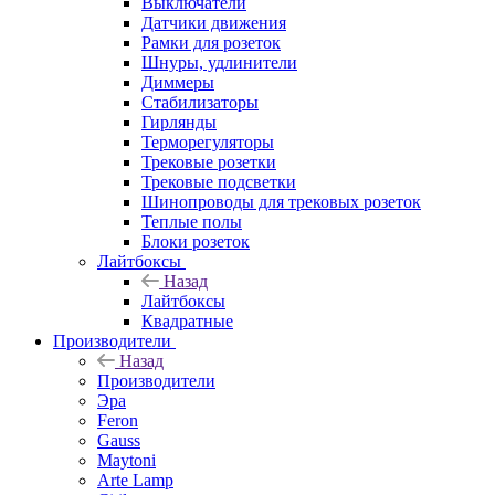
Выключатели
Датчики движения
Рамки для розеток
Шнуры, удлинители
Диммеры
Стабилизаторы
Гирлянды
Терморегуляторы
Трековые розетки
Трековые подсветки
Шинопроводы для трековых розеток
Теплые полы
Блоки розеток
Лайтбоксы
Назад
Лайтбоксы
Квадратные
Производители
Назад
Производители
Эра
Feron
Gauss
Maytoni
Arte Lamp