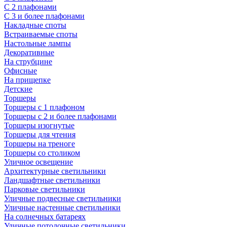
С 2 плафонами
С 3 и более плафонами
Накладные споты
Встраиваемые споты
Настольные лампы
Декоративные
На струбцине
Офисные
На прищепке
Детские
Торшеры
Торшеры с 1 плафоном
Торшеры с 2 и более плафонами
Торшеры изогнутые
Торшеры для чтения
Торшеры на треноге
Торшеры со столиком
Уличное освещение
Архитектурные светильники
Ландшафтные светильники
Парковые светильники
Уличные подвесные светильники
Уличные настенные светильники
На солнечных батареях
Уличные потолочные светильники