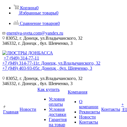
Корзина
0
Избранные товары
0
Сравнение товаров
0
energiya-sveta.com@yandex.ru
83052, г. Донецк, ул.Владычанского, 32
346332, г. Донецк , бул. Шевченко, 3
+7 (949) 314-77-11
+7 (949) 314-77-11
г. Донецк, ул.Владычанского, 32
+7 (949) 403-93-05
г. Донецк , бул. Шевченко, 3
83052, г. Донецк, ул.Владычанского, 32
346332, г. Донецк , бул. Шевченко, 3
Как купить
Компания
Условия
О
оплаты
+
компании
Новости
Условия
Контакты
Е
Главная
Реквизиты
доставки
Новости
Гарантия
Контакты
на товар