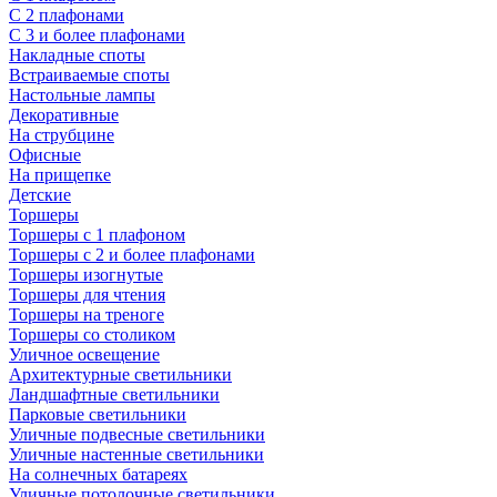
С 2 плафонами
С 3 и более плафонами
Накладные споты
Встраиваемые споты
Настольные лампы
Декоративные
На струбцине
Офисные
На прищепке
Детские
Торшеры
Торшеры с 1 плафоном
Торшеры с 2 и более плафонами
Торшеры изогнутые
Торшеры для чтения
Торшеры на треноге
Торшеры со столиком
Уличное освещение
Архитектурные светильники
Ландшафтные светильники
Парковые светильники
Уличные подвесные светильники
Уличные настенные светильники
На солнечных батареях
Уличные потолочные светильники