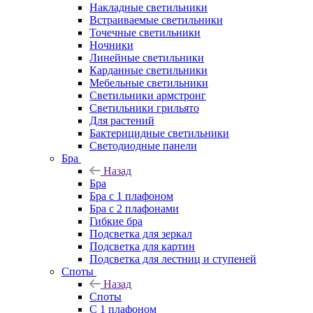
Накладные светильники
Встраиваемые светильники
Точечные светильники
Ночники
Линейные светильники
Карданные светильники
Мебельные светильники
Светильники армстронг
Светильники грильято
Для растений
Бактерицидные светильники
Светодиодные панели
Бра
Назад
Бра
Бра с 1 плафоном
Бра с 2 плафонами
Гибкие бра
Подсветка для зеркал
Подсветка для картин
Подсветка для лестниц и ступеней
Споты
Назад
Споты
С 1 плафоном