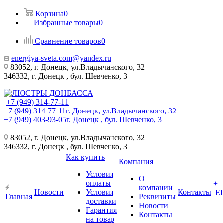
Корзина
0
Избранные товары
0
Сравнение товаров
0
energiya-sveta.com@yandex.ru
83052, г. Донецк, ул.Владычанского, 32
346332, г. Донецк , бул. Шевченко, 3
+7 (949) 314-77-11
+7 (949) 314-77-11
г. Донецк, ул.Владычанского, 32
+7 (949) 403-93-05
г. Донецк , бул. Шевченко, 3
83052, г. Донецк, ул.Владычанского, 32
346332, г. Донецк , бул. Шевченко, 3
Как купить
Компания
Условия
О
оплаты
+
компании
Новости
Условия
Контакты
Е
Главная
Реквизиты
доставки
Новости
Гарантия
Контакты
на товар