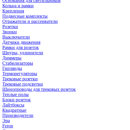
Основания для светильников
Кольца и рамки
Крепления
Подвесные комплекты
Отражатели и рассеиватели
Розетки
Звонки
Выключатели
Датчики движения
Рамки для розеток
Шнуры, удлинители
Диммеры
Стабилизаторы
Гирлянды
Терморегуляторы
Трековые розетки
Трековые подсветки
Шинопроводы для трековых розеток
Теплые полы
Блоки розеток
Лайтбоксы
Квадратные
Производители
Эра
Feron