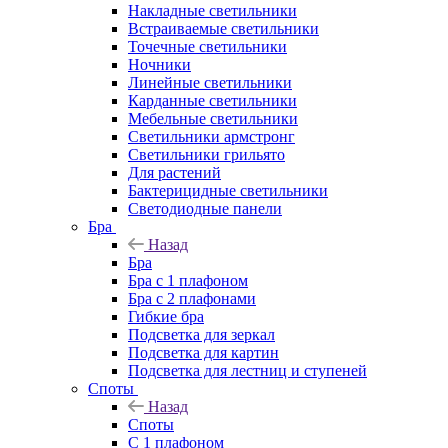
Накладные светильники
Встраиваемые светильники
Точечные светильники
Ночники
Линейные светильники
Карданные светильники
Мебельные светильники
Светильники армстронг
Светильники грильято
Для растений
Бактерицидные светильники
Светодиодные панели
Бра
Назад
Бра
Бра с 1 плафоном
Бра с 2 плафонами
Гибкие бра
Подсветка для зеркал
Подсветка для картин
Подсветка для лестниц и ступеней
Споты
Назад
Споты
С 1 плафоном