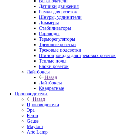
Выключатели
Датчики движения
Рамки для розеток
Шнуры, удлинители
Диммеры
Стабилизаторы
Гирлянды
Терморегуляторы
Трековые розетки
Трековые подсветки
Шинопроводы для трековых розеток
Теплые полы
Блоки розеток
Лайтбоксы
Назад
Лайтбоксы
Квадратные
Производители
Назад
Производители
Эра
Feron
Gauss
Maytoni
Arte Lamp