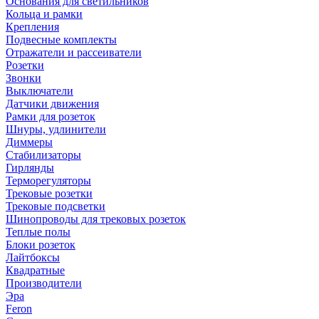
Основания для светильников
Кольца и рамки
Крепления
Подвесные комплекты
Отражатели и рассеиватели
Розетки
Звонки
Выключатели
Датчики движения
Рамки для розеток
Шнуры, удлинители
Диммеры
Стабилизаторы
Гирлянды
Терморегуляторы
Трековые розетки
Трековые подсветки
Шинопроводы для трековых розеток
Теплые полы
Блоки розеток
Лайтбоксы
Квадратные
Производители
Эра
Feron