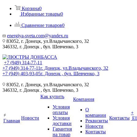
Корзина
0
Избранные товары
0
Сравнение товаров
0
energiya-sveta.com@yandex.ru
83052, г. Донецк, ул.Владычанского, 32
346332, г. Донецк , бул. Шевченко, 3
+7 (949) 314-77-11
+7 (949) 314-77-11
г. Донецк, ул.Владычанского, 32
+7 (949) 403-93-05
г. Донецк , бул. Шевченко, 3
83052, г. Донецк, ул.Владычанского, 32
346332, г. Донецк , бул. Шевченко, 3
Как купить
Компания
Условия
О
оплаты
+
компании
Новости
Условия
Контакты
Е
Главная
Реквизиты
доставки
Новости
Гарантия
Контакты
на товар