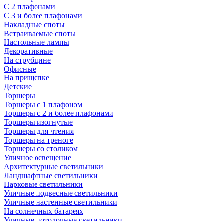
С 2 плафонами
С 3 и более плафонами
Накладные споты
Встраиваемые споты
Настольные лампы
Декоративные
На струбцине
Офисные
На прищепке
Детские
Торшеры
Торшеры с 1 плафоном
Торшеры с 2 и более плафонами
Торшеры изогнутые
Торшеры для чтения
Торшеры на треноге
Торшеры со столиком
Уличное освещение
Архитектурные светильники
Ландшафтные светильники
Парковые светильники
Уличные подвесные светильники
Уличные настенные светильники
На солнечных батареях
Уличные потолочные светильники