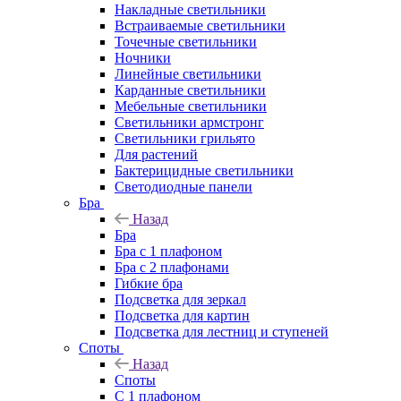
Накладные светильники
Встраиваемые светильники
Точечные светильники
Ночники
Линейные светильники
Карданные светильники
Мебельные светильники
Светильники армстронг
Светильники грильято
Для растений
Бактерицидные светильники
Светодиодные панели
Бра
Назад
Бра
Бра с 1 плафоном
Бра с 2 плафонами
Гибкие бра
Подсветка для зеркал
Подсветка для картин
Подсветка для лестниц и ступеней
Споты
Назад
Споты
С 1 плафоном