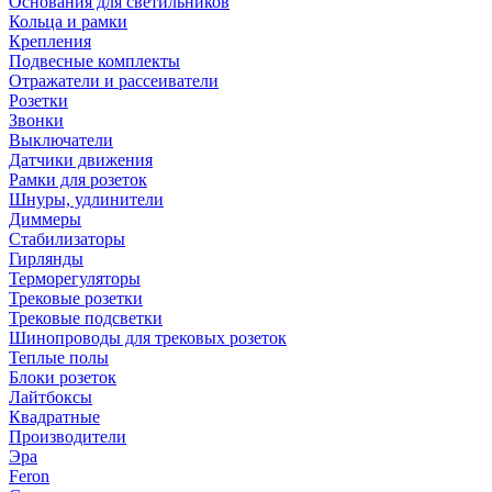
Основания для светильников
Кольца и рамки
Крепления
Подвесные комплекты
Отражатели и рассеиватели
Розетки
Звонки
Выключатели
Датчики движения
Рамки для розеток
Шнуры, удлинители
Диммеры
Стабилизаторы
Гирлянды
Терморегуляторы
Трековые розетки
Трековые подсветки
Шинопроводы для трековых розеток
Теплые полы
Блоки розеток
Лайтбоксы
Квадратные
Производители
Эра
Feron