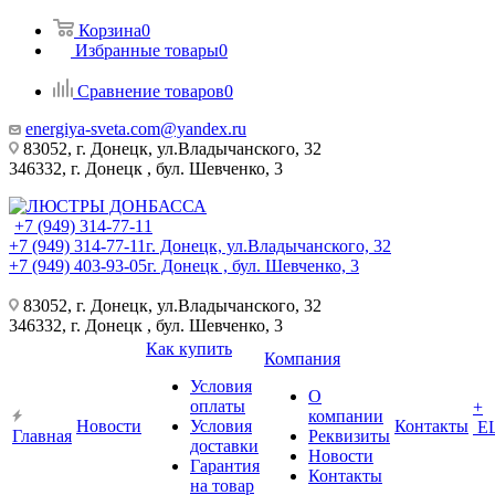
Корзина
0
Избранные товары
0
Сравнение товаров
0
energiya-sveta.com@yandex.ru
83052, г. Донецк, ул.Владычанского, 32
346332, г. Донецк , бул. Шевченко, 3
+7 (949) 314-77-11
+7 (949) 314-77-11
г. Донецк, ул.Владычанского, 32
+7 (949) 403-93-05
г. Донецк , бул. Шевченко, 3
83052, г. Донецк, ул.Владычанского, 32
346332, г. Донецк , бул. Шевченко, 3
Как купить
Компания
Условия
О
оплаты
+
компании
Новости
Условия
Контакты
Е
Главная
Реквизиты
доставки
Новости
Гарантия
Контакты
на товар