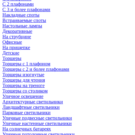
С 2 плафонами
С 3 и более плафонами
Накладные споты
Встраиваемые споты
Настольные лампы
Декоративные
На струбцине
Офисные
На прищепке
Детские
Торшеры
Торшеры с 1 плафоном
Торшеры с 2 и более плафонами
Торшеры изогнутые
Торшеры для чтения
Торшеры на треноге
Торшеры со столиком
Уличное освещение
Архитектурные светильники
Ландшафтные светильники
Парковые светильники
Уличные подвесные светильники
Уличные настенные светильники
На солнечных батареях
Уличные потолочные светильники