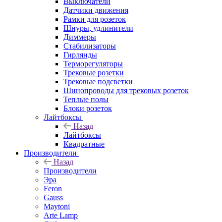
Выключатели
Датчики движения
Рамки для розеток
Шнуры, удлинители
Диммеры
Стабилизаторы
Гирлянды
Терморегуляторы
Трековые розетки
Трековые подсветки
Шинопроводы для трековых розеток
Теплые полы
Блоки розеток
Лайтбоксы
Назад
Лайтбоксы
Квадратные
Производители
Назад
Производители
Эра
Feron
Gauss
Maytoni
Arte Lamp